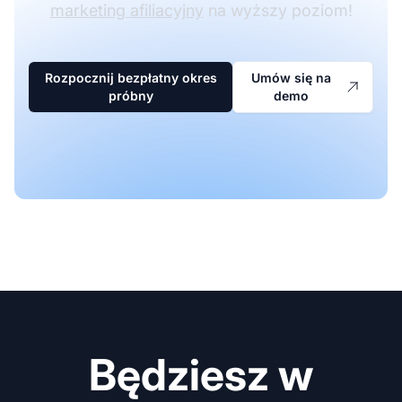
marketing afiliacyjny
na wyższy poziom!
Rozpocznij bezpłatny okres
Umów się na
próbny
demo
Będziesz w