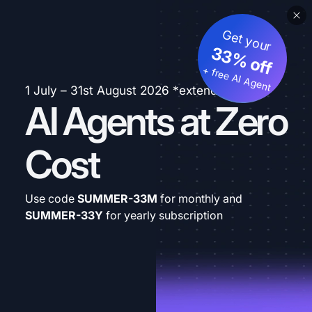
Get your
33% off
+ free AI Agent
1 July – 31st August 2026 *extended
AI Agents at Zero
Cost
Use code
SUMMER-33M
for monthly and
SUMMER-33Y
for yearly subscription