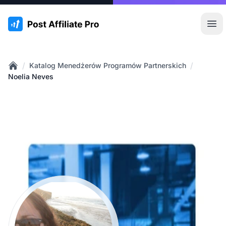
:site.title
Otw
/
/
Katalog Menedżerów Programów Partnerskich
Home
Noelia Neves