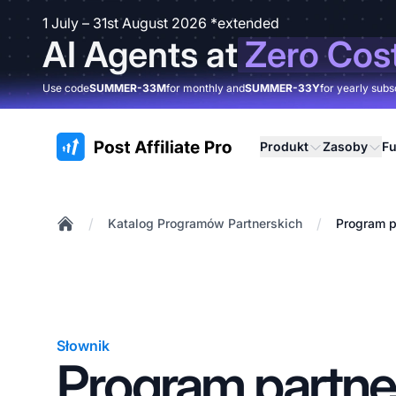
1 July – 31st August 2026 *extended
AI Agents at
Zero Cos
Use code
SUMMER-33M
for monthly and
SUMMER-33Y
for yearly subs
:site.title
Produkt
Zasoby
Fu
/
/
Katalog Programów Partnerskich
Program p
Home
Słownik
Program partne