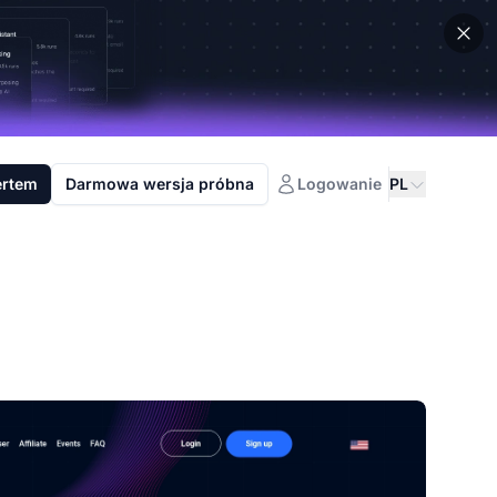
ertem
Darmowa wersja próbna
Logowanie
PL