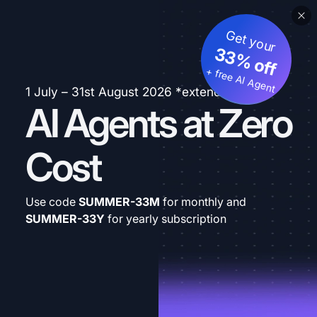
Get your
33% off
+ free AI Agent
1 July – 31st August 2026 *extended
AI Agents at Zero
Cost
Use code
SUMMER-33M
for monthly and
SUMMER-33Y
for yearly subscription