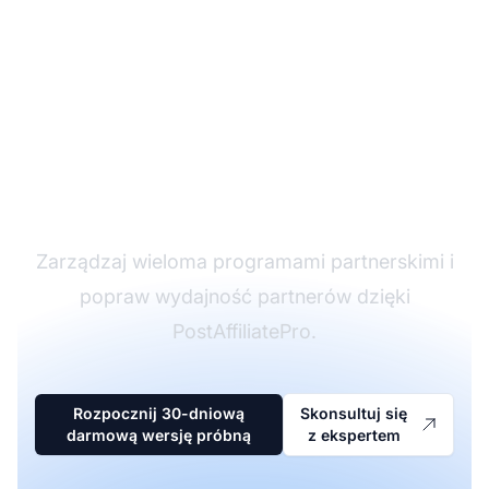
Lider w
oprogramowaniu
partnerskim
Zarządzaj wieloma programami partnerskimi i
popraw wydajność partnerów dzięki
PostAffiliatePro.
Rozpocznij 30-dniową
Skonsultuj się
darmową wersję próbną
z ekspertem