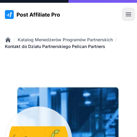
:site.title
Otw
/
/
Katalog Menedżerów Programów Partnerskich
Home
Kontakt do Działu Partnerskiego Pelican Partners