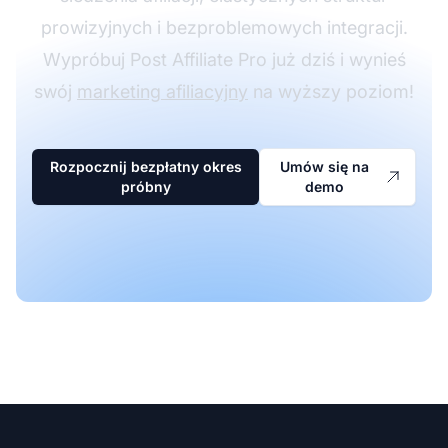
prowizyjnych i bezproblemowych integracji.
Wypróbuj Post Affiliate Pro już dziś i wynieś
swój
marketing afiliacyjny
na wyższy poziom!
Rozpocznij bezpłatny okres
Umów się na
próbny
demo