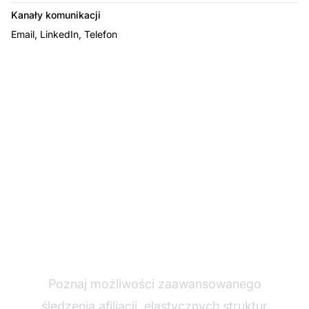
Kanały komunikacji
Email, LinkedIn, Telefon
Rozwijaj swój program
afiliacyjny z Post
Affiliate Pro
Poznaj możliwości zaawansowanego
śledzenia afiliacji, elastycznych struktur