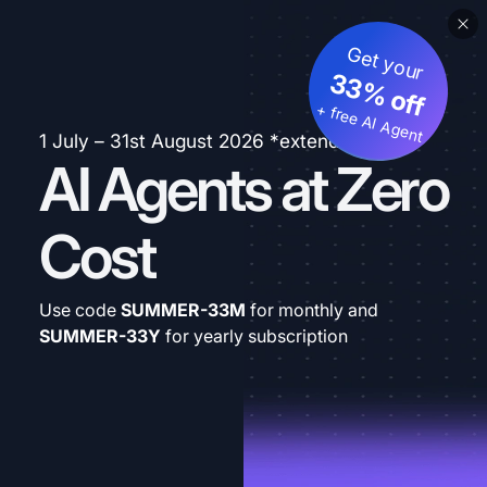
Get your
33% off
+ free AI Agent
1 July – 31st August 2026 *extended
AI Agents at Zero
Cost
Use code
SUMMER-33M
for monthly and
SUMMER-33Y
for yearly subscription