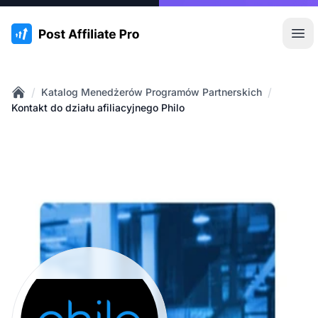
:site.title
Otw
/
/
Katalog Menedżerów Programów Partnerskich
Home
Kontakt do działu afiliacyjnego Philo