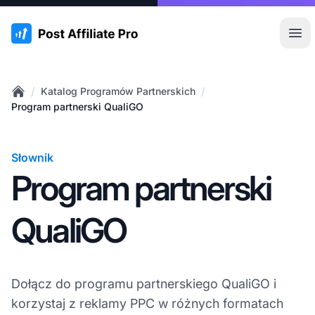
:site.title
Otw
/
/
Katalog Programów Partnerskich
Home
Program partnerski QualiGO
Słownik
Program partnerski
QualiGO
Dołącz do programu partnerskiego QualiGO i
korzystaj z reklamy PPC w różnych formatach