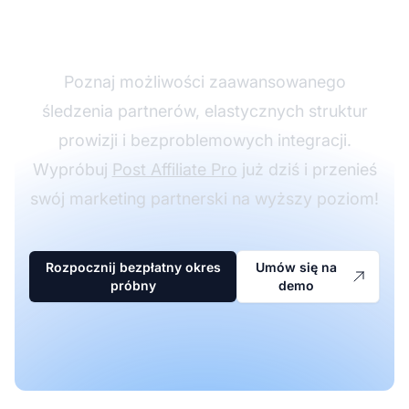
Affiliate Pro
Poznaj możliwości zaawansowanego
śledzenia partnerów, elastycznych struktur
prowizji i bezproblemowych integracji.
Wypróbuj
Post Affiliate Pro
już dziś i przenieś
swój marketing partnerski na wyższy poziom!
Rozpocznij bezpłatny okres
Umów się na
próbny
demo