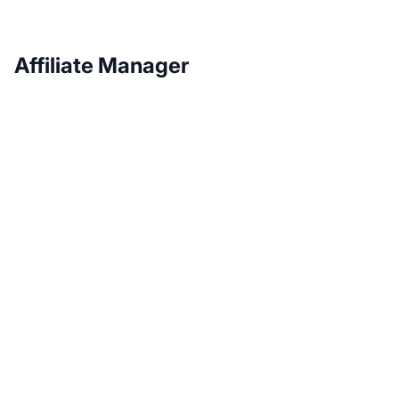
Affiliate Manager
Rozwijaj swój program
partnerski z Post