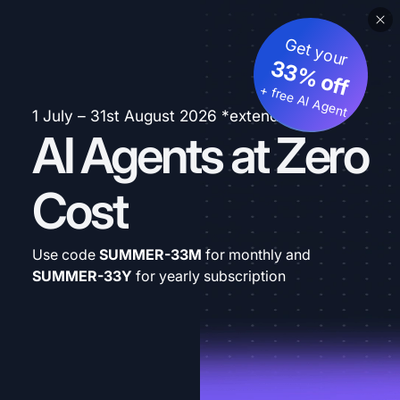
Get your
33% off
+ free AI Agent
1 July – 31st August 2026 *extended
AI Agents at Zero
Cost
Use code
SUMMER-33M
for monthly and
SUMMER-33Y
for yearly subscription