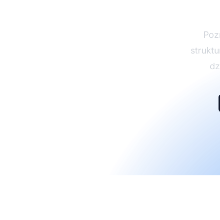
afil
Poz
struktu
dz