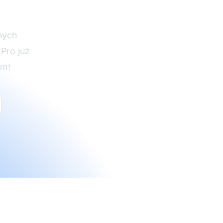
e Pro
nych
 Pro już
om!