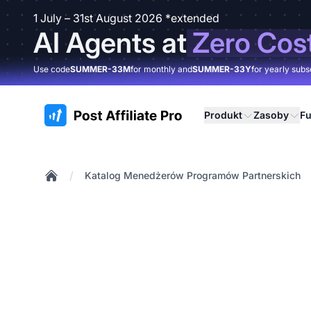
1 July – 31st August 2026 *extended
AI Agents at
Zero Cos
Use code
SUMMER-33M
for monthly and
SUMMER-33Y
for yearly subs
:site.title
Produkt
Zasoby
Fu
/
Katalog Menedżerów Programów Partnerskich
Home