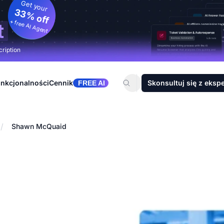
Get your
33% off
+ free AI Agent
t
cription
nkcjonalności
Cennik
Skonsultuj się z eksp
FREE AI
/
Shawn McQuaid