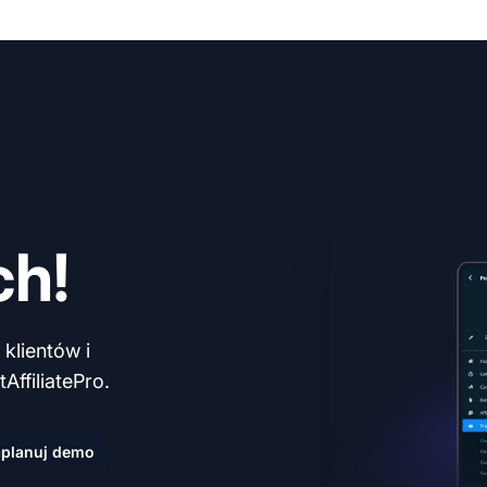
ch!
klientów i
AffiliatePro.
planuj demo