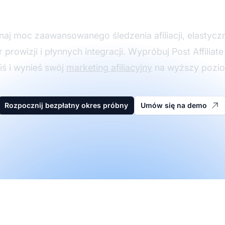
iacyjny z Post Affiliat
naj moc zaawansowanego śledzenia afiliacji, elastycz
r prowizji i płynnych integracji. Wypróbuj Post Affiliate
iś i wynieś swój
marketing afiliacyjny
na wyższy pozi
Rozpocznij bezpłatny okres próbny
Umów się na demo