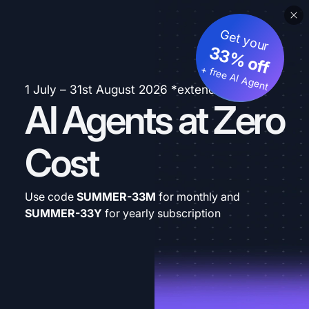
Get your
33% off
+ free AI Agent
1 July – 31st August 2026 *extended
AI Agents at Zero
Cost
Use code
SUMMER-33M
for monthly and
SUMMER-33Y
for yearly subscription