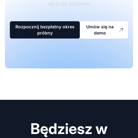
wyższy poziom!
Rozpocznij bezpłatny okres
Umów się na
próbny
demo
Będziesz w