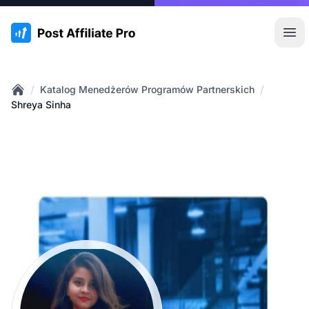
:site.title
Otw
/
/
Katalog Menedżerów Programów Partnerskich
Home
Shreya Sinha