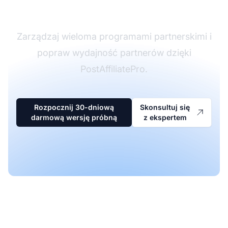
partnerskim
Zarządzaj wieloma programami partnerskimi i
popraw wydajność partnerów dzięki
PostAffiliatePro.
Rozpocznij 30-dniową
Skonsultuj się
darmową wersję próbną
z ekspertem