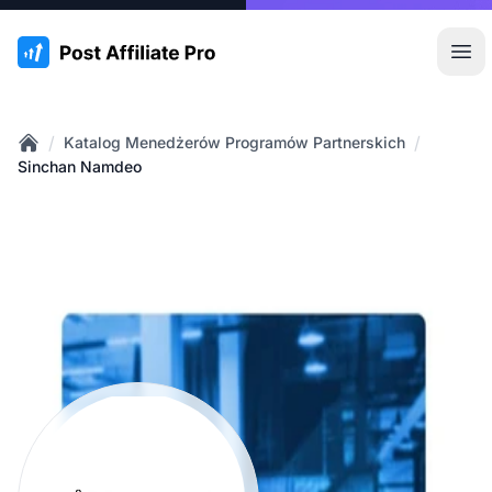
:site.title
Otw
/
/
Katalog Menedżerów Programów Partnerskich
Home
Sinchan Namdeo