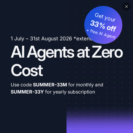
Get your
33% off
+ free AI Agent
1 July – 31st August 2026 *extended
AI Agents at Zero
Cost
Use code
SUMMER-33M
for monthly and
SUMMER-33Y
for yearly subscription