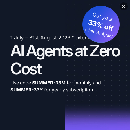
Get your
33% off
+ free AI Agent
1 July – 31st August 2026 *extended
AI Agents at Zero
Cost
Use code
SUMMER-33M
for monthly and
SUMMER-33Y
for yearly subscription