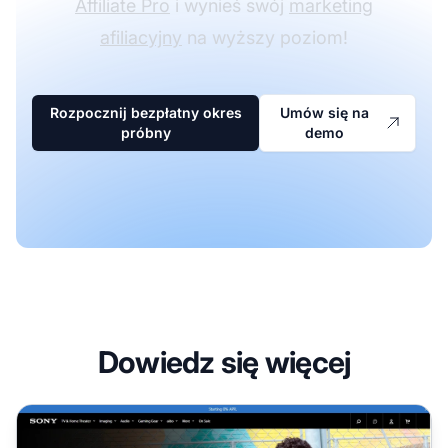
Affiliate Pro
i wynieś swój
marketing
afiliacyjny
na wyższy poziom!
Rozpocznij bezpłatny okres
Umów się na
próbny
demo
Dowiedz się więcej
Program partnerski Sony Electronics