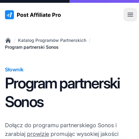
:site.title
Otw
/
/
Katalog Programów Partnerskich
Home
Program partnerski Sonos
Słownik
Program partnerski
Sonos
Dołącz do programu partnerskiego Sonos i
zarabiaj
prowizje
promując wysokiej jakości