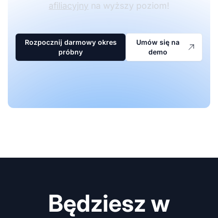
afiliacyjny
na wyższy poziom!
Rozpocznij darmowy okres
Umów się na
próbny
demo
Będziesz w