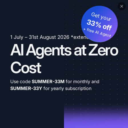
Get your
33% off
+ free AI Agent
1 July – 31st August 2026 *extended
AI Agents at Zero
Cost
Use code
SUMMER-33M
for monthly and
SUMMER-33Y
for yearly subscription