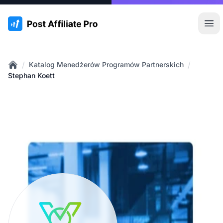
:site.title
Otw
/
/
Katalog Menedżerów Programów Partnerskich
Home
Stephan Koett