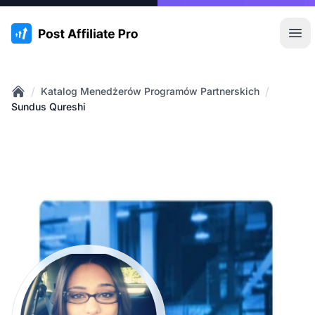
:site.title
Otw
/
/
Katalog Menedżerów Programów Partnerskich
Home
Sundus Qureshi