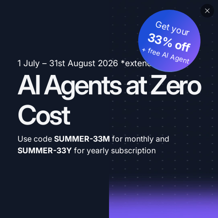
Get your
33% off
+ free AI Agent
1 July – 31st August 2026 *extended
AI Agents at Zero
Cost
Use code
SUMMER-33M
for monthly and
SUMMER-33Y
for yearly subscription