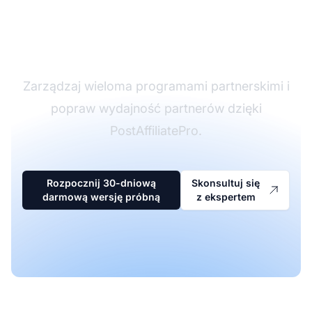
oprogramowaniu
partnerskim
Zarządzaj wieloma programami partnerskimi i
popraw wydajność partnerów dzięki
PostAffiliatePro.
Rozpocznij 30-dniową
Skonsultuj się
darmową wersję próbną
z ekspertem