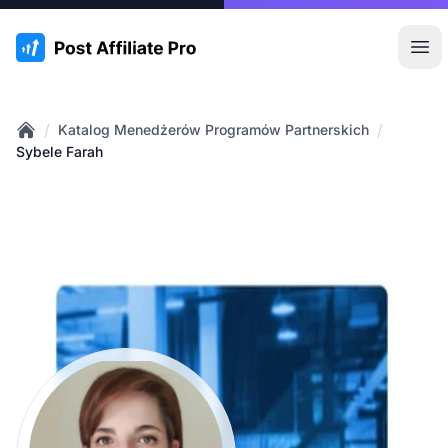
:site.title
Otw
/
/
Katalog Menedżerów Programów Partnerskich
Home
Sybele Farah