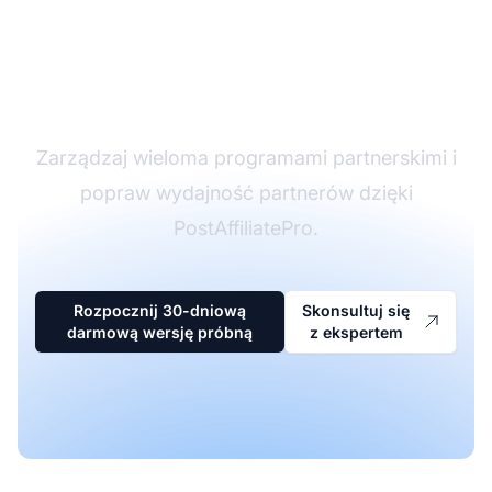
Lider w
oprogramowaniu
partnerskim
Zarządzaj wieloma programami partnerskimi i
popraw wydajność partnerów dzięki
PostAffiliatePro.
Rozpocznij 30-dniową
Skonsultuj się
darmową wersję próbną
z ekspertem