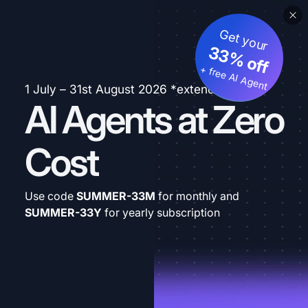
Get your
33% off
+ free AI Agent
1 July – 31st August 2026 *extended
AI Agents at Zero
Cost
Use code
SUMMER-33M
for monthly and
SUMMER-33Y
for yearly subscription