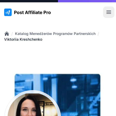
:site.title
Otw
/
/
Katalog Menedżerów Programów Partnerskich
Home
Viktoriia Kreshchenko