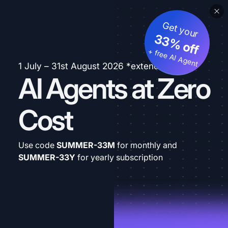
Get your
33% off
+ free AI Agent
1 July – 31st August 2026 *extended
AI Agents at Zero
Cost
Use code
SUMMER-33M
for monthly and
SUMMER-33Y
for yearly subscription