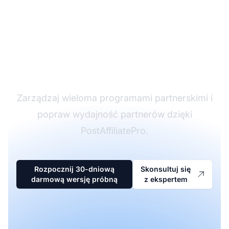
Lider w
oprogramowaniu
partnerskim
Zarządzaj wieloma programami partnerskimi i
popraw wydajność partnerów dzięki
PostAffiliatePro.
Rozpocznij 30-dniową
Skonsultuj się
darmową wersję próbną
z ekspertem