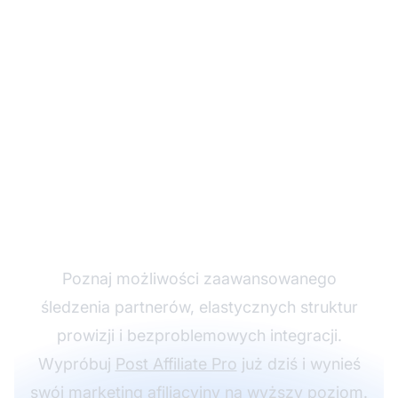
Rozwijaj swój program
partnerski z Post
Affiliate Pro
Poznaj możliwości zaawansowanego
śledzenia partnerów, elastycznych struktur
prowizji i bezproblemowych integracji.
Wypróbuj
Post Affiliate Pro
już dziś i wynieś
swój
marketing afiliacyjny
na wyższy poziom.