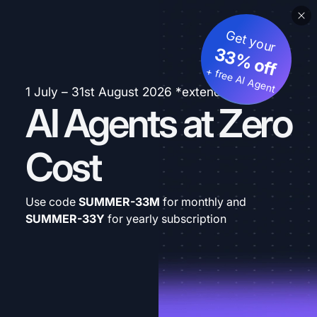
Get your
33% off
+ free AI Agent
1 July – 31st August 2026 *extended
AI Agents at Zero
Cost
Use code
SUMMER-33M
for monthly and
SUMMER-33Y
for yearly subscription