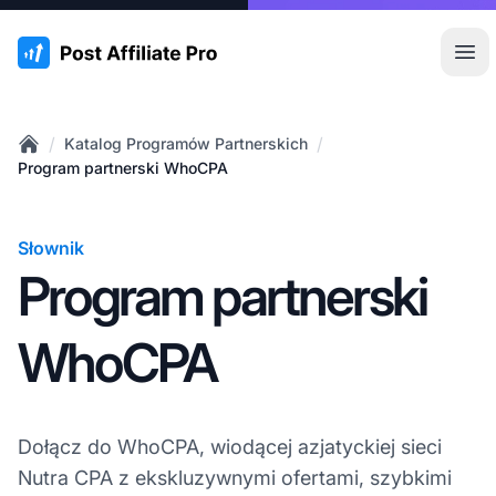
:site.title
Otw
/
/
Katalog Programów Partnerskich
Home
Program partnerski WhoCPA
Słownik
Program partnerski
WhoCPA
Dołącz do WhoCPA, wiodącej azjatyckiej sieci
Nutra CPA z ekskluzywnymi ofertami, szybkimi