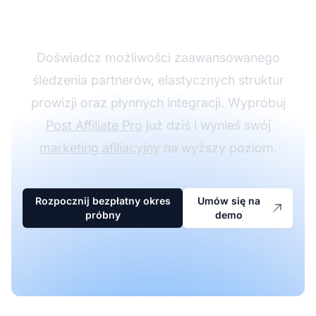
Affiliate Pro
Doświadcz możliwości zaawansowanego
śledzenia partnerów, elastycznych struktur
prowizji oraz płynnych integracji. Wypróbuj
Post Affiliate Pro
już dziś i wynieś swój
marketing afiliacyjny
na wyższy poziom.
Rozpocznij bezpłatny okres
Umów się na
próbny
demo