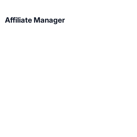
Affiliate Manager
Rozwijaj swój program
partnerski z Post