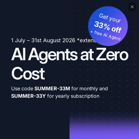
Get your
33% off
+ free AI Agent
1 July – 31st August 2026 *extended
AI Agents at Zero
Cost
Use code
SUMMER-33M
for monthly and
SUMMER-33Y
for yearly subscription