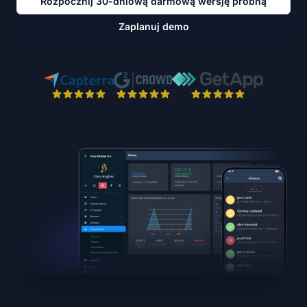
Rozpocznij 30-dniową darmową wersję próbną
Zaplanuj demo