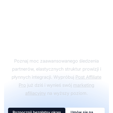
Rozwijaj swój program
partnerski z Post
Affiliate Pro
Poznaj moc zaawansowanego śledzenia
partnerów, elastycznych struktur prowizji i
płynnych integracji. Wypróbuj
Post Affiliate
Pro
już dziś i wynieś swój
marketing
afiliacyjny
na wyższy poziom.
Rozpocznij bezpłatny okres
Umów się na