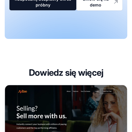
próbny
demo
Dowiedz się więcej
Program partnerski JVZoo