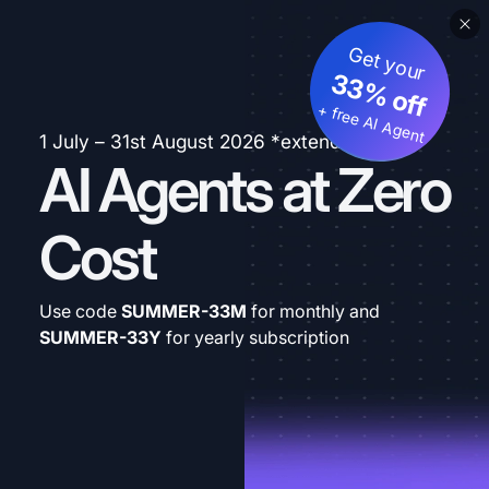
Get your
33% off
+ free AI Agent
1 July – 31st August 2026 *extended
AI Agents at Zero
Cost
Use code
SUMMER-33M
for monthly and
SUMMER-33Y
for yearly subscription