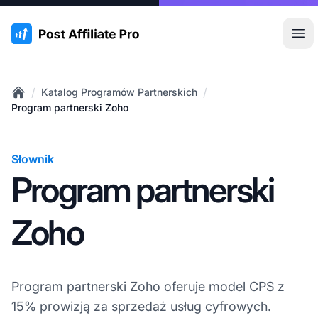
:site.title
Otw
/
/
Katalog Programów Partnerskich
Home
Program partnerski Zoho
Słownik
Program partnerski
Zoho
Program partnerski
Zoho oferuje model CPS z
15% prowizją za sprzedaż usług cyfrowych.