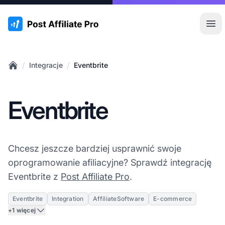
:site.title
Otw
/
/
Integracje
Eventbrite
Home
Eventbrite
Chcesz jeszcze bardziej usprawnić swoje
oprogramowanie afiliacyjne? Sprawdź integrację
Eventbrite z
Post Affiliate Pro
.
Eventbrite
Integration
AffiliateSoftware
E-commerce
+1 więcej