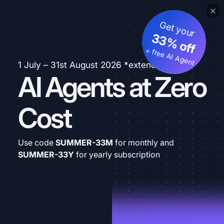
Get your
33% off
+ free AI Agent
1 July – 31st August 2026 *extended
AI Agents at Zero
Cost
Use code
SUMMER-33M
for monthly and
SUMMER-33Y
for yearly subscription