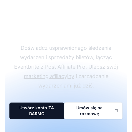
Rozpocznij integrację
Eventbrite z Post
Affiliate Pro
Doświadcz usprawnionego śledzenia
wydarzeń i sprzedaży biletów, łącząc
Eventbrite z Post Affiliate Pro. Ulepsz swój
marketing afiliacyjny
i zarządzanie
wydarzeniami już dziś.
Utwórz konto ZA
Umów się na
DARMO
rozmowę