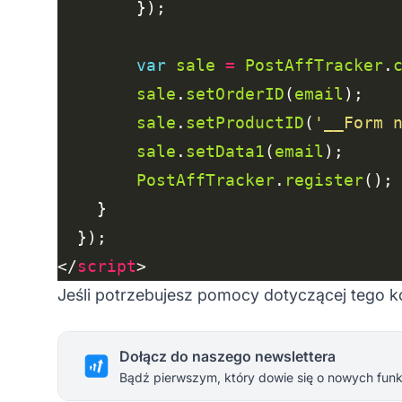
var
sale
=
PostAffTracker
.
sale
.
setOrderID
(
email
sale
.
setProductID
(
'__Form 
sale
.
setData1
(
email
PostAffTracker
.
register
</
script
Jeśli potrzebujesz pomocy dotyczącej tego ko
Dołącz do naszego newslettera
Bądź pierwszym, który dowie się o nowych funkc