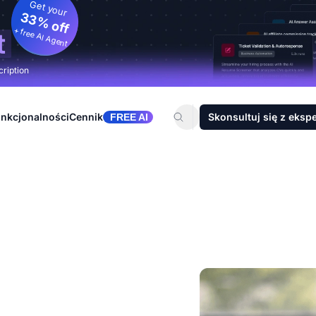
Get your
33% off
+ free AI Agent
t
cription
nkcjonalności
Cennik
Skonsultuj się z eksp
FREE AI