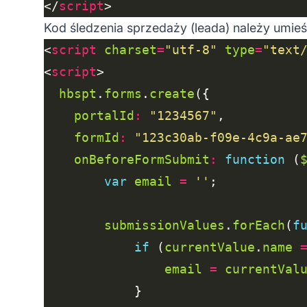
</
script
Kod śledzenia sprzedaży (leada) należy umieś
<
script
charset
=
"utf-8"
type
=
"text
<
script
hbspt
.
forms
.
create
portalId
:
"1234567"
formId
:
"123c30ab-f09e-4c9a-ae
onBeforeFormSubmit
:
function
 (
var
email
=
''
submissionValues
.
forEach
(
f
if
 (
currentValue
.
name
email
=
currentVal