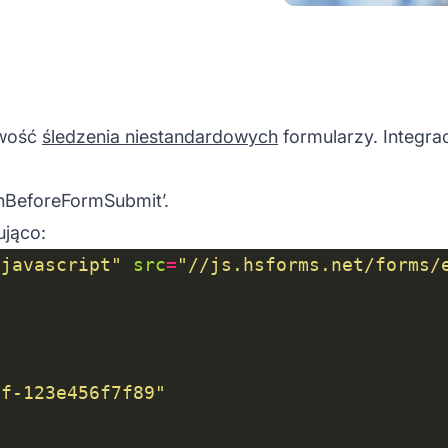
iwość
śledzenia niestandardowych
formularzy. Integrac
onBeforeFormSubmit’.
ująco:
/javascript"
src
=
"//js.hsforms.net/forms/
7f-123e456f7f89"