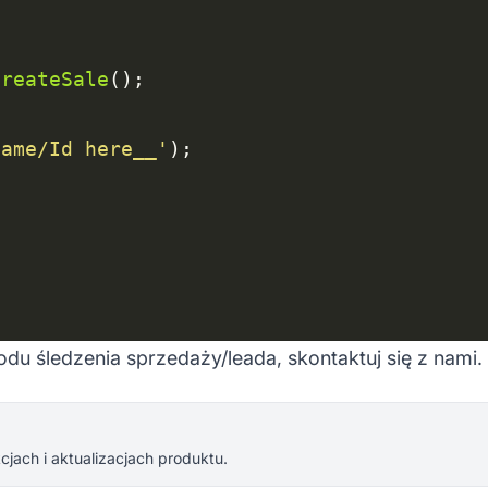
createSale
name/Id here__'
du śledzenia sprzedaży/leada, skontaktuj się z nami.
jach i aktualizacjach produktu.