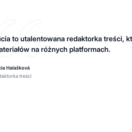
cia to utalentowana redaktorka treści, k
teriałów na różnych platformach.
cia Halašková
aktorka treści