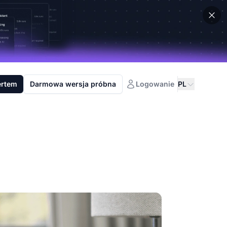
ertem
Darmowa wersja próbna
Logowanie
PL