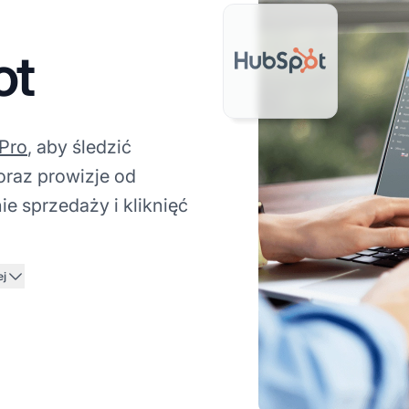
ot
 Pro
, aby śledzić
oraz prowizje od
e sprzedaży i kliknięć
ej