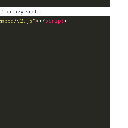
, na przykład tak:
embed/v2.js"
></
script