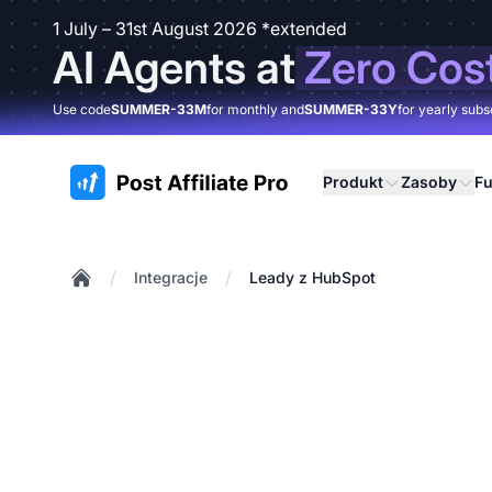
1 July – 31st August 2026 *extended
AI Agents at
Zero Cos
Use code
SUMMER-33M
for monthly and
SUMMER-33Y
for yearly subs
:site.title
Produkt
Zasoby
Fu
/
/
Integracje
Leady z HubSpot
Home