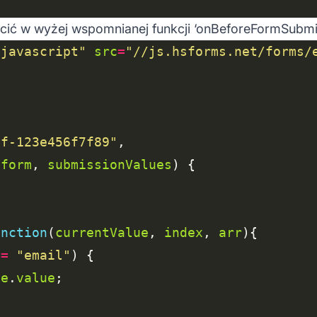
cić w wyżej wspomnianej funkcji ‘onBeforeFormSubmit’
/javascript"
src
=
"//js.hsforms.net/forms/
7f-123e456f7f89"
$form
, 
submissionValues
unction
(
currentValue
, 
index
, 
arr
==
"email"
ue
.
value