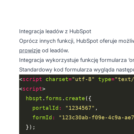
Integracja leadów z HubSpot
Oprócz innych funkcji, HubSpot oferuje możl
prowizje
od leadów.
Integracja wykorzystuje funkcję formularza ‘
Standardowy kod formularza wygląda następ
<
script
charset
=
"utf-8"
type
=
"text
<
script
hbspt
.
forms
.
create
portalId
:
"1234567"
formId
:
"123c30ab-f09e-4c9a-ae