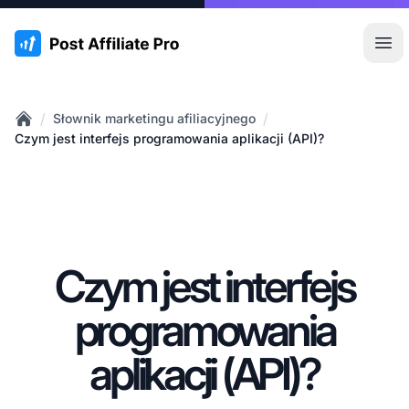
:site.title
Otw
/
/
Słownik marketingu afiliacyjnego
Home
Czym jest interfejs programowania aplikacji (API)?
Czym jest interfejs
programowania
aplikacji (API)?