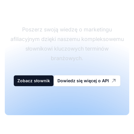
afiliacyjnego
Poszerz swoją wiedzę o marketingu
afiliacyjnym dzięki naszemu kompleksowemu
słownikowi kluczowych terminów
branżowych.
Zobacz słownik
Dowiedz się więcej o API