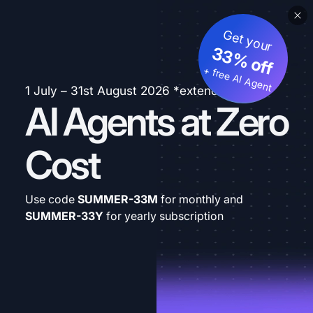
Get your
33% off
+ free AI Agent
1 July – 31st August 2026 *extended
AI Agents at Zero
Cost
Use code
SUMMER-33M
for monthly and
SUMMER-33Y
for yearly subscription