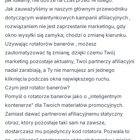
Jak zauważyliśmy w naszym głównym przewodniku
dotyczącym
walentynkowych kampanii afiliacyjnych
,
rozwiązaniem nie jest zaprzestanie marketingu, gdy
okno wysyłki się zamyka; chodzi o zmianę kierunku.
Używając
rotatorów banerów
, możesz
zautomatyzować tę zmianę, dzięki czemu Twój
marketing pozostaje aktualny, Twoi partnerzy afiliacyjni
nadal zarabiają, a Ty nie marnujesz ani jednego
kliknięcia podczas okna największego ruchu.
Czym jest rotator banerów?
Pomyśl o rotatorze banerów jako o „inteligentnym
kontenerze" dla Twoich materiałów promocyjnych.
Zamiast dawać partnerowi afiliacyjnemu statyczny
obraz, który pozostaje taki sam na zawsze,
dostarczasz mu pojedynczy kod rotatora. Pozwala to
na „cykliczne" przełączanie różnych banerów i miejsc