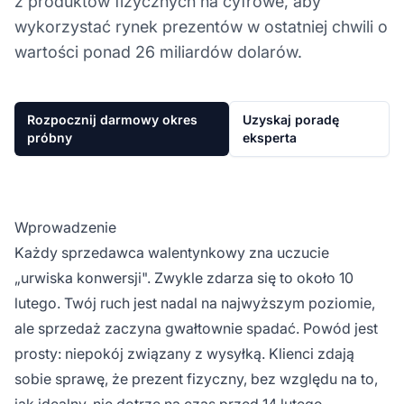
z produktów fizycznych na cyfrowe, aby
wykorzystać rynek prezentów w ostatniej chwili o
wartości ponad 26 miliardów dolarów.
Rozpocznij darmowy okres
Uzyskaj poradę
próbny
eksperta
Wprowadzenie
Każdy sprzedawca walentynkowy zna uczucie
„urwiska konwersji". Zwykle zdarza się to około 10
lutego. Twój ruch jest nadal na najwyższym poziomie,
ale sprzedaż zaczyna gwałtownie spadać. Powód jest
prosty: niepokój związany z wysyłką. Klienci zdają
sobie sprawę, że prezent fizyczny, bez względu na to,
jak idealny, nie dotrze na czas przed 14 lutego.