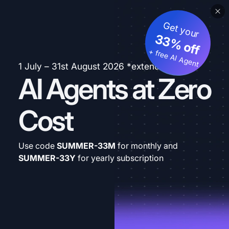
Get your
33% off
+ free AI Agent
1 July – 31st August 2026 *extended
AI Agents at Zero
Cost
Use code
SUMMER-33M
for monthly and
SUMMER-33Y
for yearly subscription