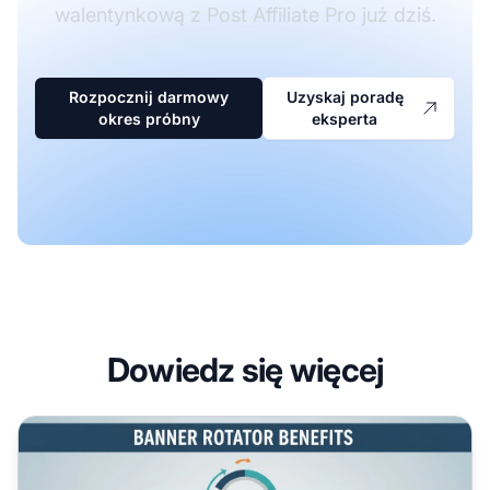
walentynkową z Post Affiliate Pro już dziś.
Rozpocznij darmowy
Uzyskaj poradę
okres próbny
eksperta
Dowiedz się więcej
Dlaczego warto używać rotatora banerów na swojej stronie