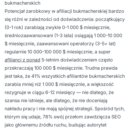
bukmacherskich
Potencjał zarobkowy w afiliacji bukmacherskiej bardzo
się różni w zależności od doświadczenia: początkujący
(0-1 rok) zarabiają zwykle 0-1 000 $ miesięcznie,
średniozaawansowani (1-3 lata) osiągają 1 000-10 000
$ miesięcznie, zaawansowani operatorzy (3-5+ lat)
regularnie 10 000-100 000 $ miesięcznie, a super
afilianci z ponad
5-letnim doświadczeniem często
przekraczają 100 000 $ miesięcznie. Trudna prawda
jest taka, że 41% wszystkich afiliantów bukmacherskich
zarabia mniej niż 1 000 $ miesięcznie, a większość
rezygnuje w ciągu 6-12 miesięcy — nie dlatego, że
szansa nie istnieje, ale dlatego, że nie doceniają
nakładu pracy i nie mają spójnej strategii. Spośród tych,
którym się udaje, 78% swój przełom zawdzięcza SEO
jako głównemu źródłu ruchu, budując autorytet