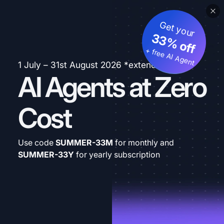
Get your
33% off
+ free AI Agent
1 July – 31st August 2026 *extended
AI Agents at Zero
Cost
Use code
SUMMER-33M
for monthly and
SUMMER-33Y
for yearly subscription