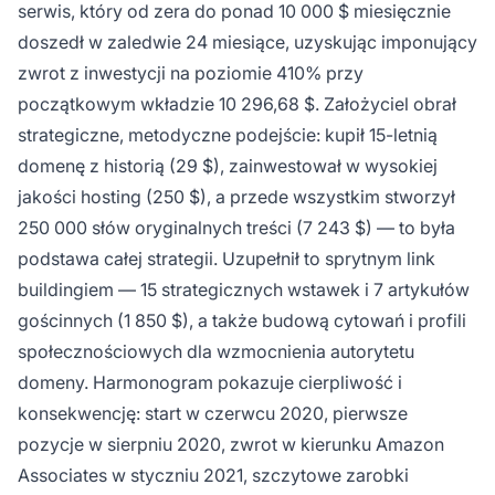
serwis, który od zera do ponad 10 000 $ miesięcznie
doszedł w zaledwie 24 miesiące, uzyskując imponujący
zwrot z inwestycji na poziomie 410% przy
początkowym wkładzie 10 296,68 $. Założyciel obrał
strategiczne, metodyczne podejście: kupił 15-letnią
domenę z historią (29 $), zainwestował w wysokiej
jakości hosting (250 $), a przede wszystkim stworzył
250 000 słów oryginalnych treści (7 243 $) — to była
podstawa całej strategii. Uzupełnił to sprytnym link
buildingiem — 15 strategicznych wstawek i 7 artykułów
gościnnych (1 850 $), a także budową cytowań i profili
społecznościowych dla wzmocnienia autorytetu
domeny. Harmonogram pokazuje cierpliwość i
konsekwencję: start w czerwcu 2020, pierwsze
pozycje w sierpniu 2020, zwrot w kierunku Amazon
Associates w styczniu 2021, szczytowe zarobki