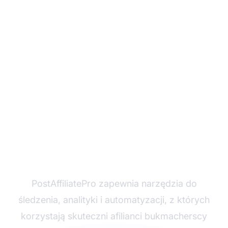
Gotowy na skalowanie
swojego biznesu
afiliacyjnego?
PostAffiliatePro zapewnia narzędzia do
śledzenia, analityki i automatyzacji, z których
korzystają skuteczni afilianci bukmacherscy