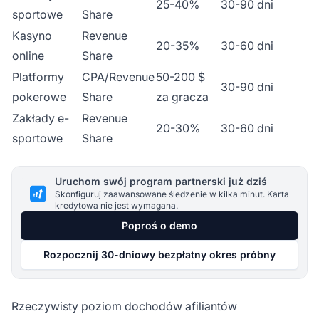
25-40%
30-90 dni
sportowe
Share
Kasyno
Revenue
20-35%
30-60 dni
online
Share
Platformy
CPA/Revenue
50-200 $
30-90 dni
pokerowe
Share
za gracza
Zakłady e-
Revenue
20-30%
30-60 dni
sportowe
Share
Uruchom swój program partnerski już dziś
Skonfiguruj zaawansowane śledzenie w kilka minut. Karta
kredytowa nie jest wymagana.
Poproś o demo
Rozpocznij 30-dniowy bezpłatny okres próbny
Rzeczywisty poziom dochodów afiliantów