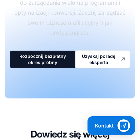
do zarządzania wieloma programami i
optymalizacji konwersji. Zacznij zarządzać
swoim biznesem afiliacyjnym jak
profesjonalista.
Rozpocznij bezpłatny
Uzyskaj poradę
okres próbny
eksperta
Kontakt
Dowiedz się więcej