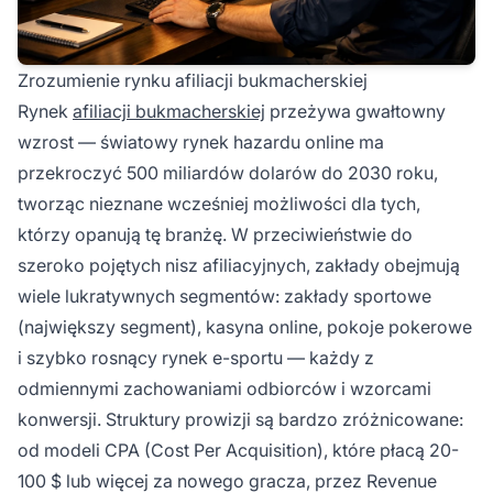
Zrozumienie rynku afiliacji bukmacherskiej
Rynek
afiliacji bukmacherskiej
przeżywa gwałtowny
wzrost — światowy rynek hazardu online ma
przekroczyć 500 miliardów dolarów do 2030 roku,
tworząc nieznane wcześniej możliwości dla tych,
którzy opanują tę branżę. W przeciwieństwie do
szeroko pojętych nisz afiliacyjnych, zakłady obejmują
wiele lukratywnych segmentów: zakłady sportowe
(największy segment), kasyna online, pokoje pokerowe
i szybko rosnący rynek e-sportu — każdy z
odmiennymi zachowaniami odbiorców i wzorcami
konwersji. Struktury prowizji są bardzo zróżnicowane:
od modeli CPA (Cost Per Acquisition), które płacą 20-
100 $ lub więcej za nowego gracza, przez Revenue