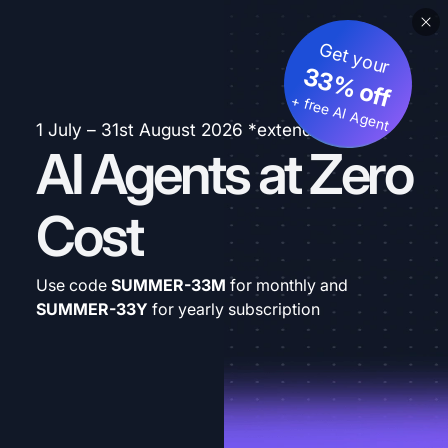
Get your
33% off
+ free AI Agent
1 July – 31st August 2026 *extended
AI Agents at Zero
Cost
Use code
SUMMER-33M
for monthly and
SUMMER-33Y
for yearly subscription