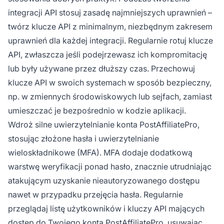
integracji API stosuj zasadę najmniejszych uprawnień –
twórz klucze API z minimalnym, niezbędnym zakresem
uprawnień dla każdej integracji. Regularnie rotuj klucze
API, zwłaszcza jeśli podejrzewasz ich kompromitację
lub były używane przez dłuższy czas. Przechowuj
klucze API w swoich systemach w sposób bezpieczny,
np. w zmiennych środowiskowych lub sejfach, zamiast
umieszczać je bezpośrednio w kodzie aplikacji.
Wdroż silne uwierzytelnianie konta PostAffiliatePro,
stosując złożone hasła i uwierzytelnianie
wieloskładnikowe (MFA). MFA dodaje dodatkową
warstwę weryfikacji ponad hasło, znacznie utrudniając
atakującym uzyskanie nieautoryzowanego dostępu
nawet w przypadku przejęcia hasła. Regularnie
przeglądaj listę użytkowników i kluczy API mających
dostęp do Twojego konta PostAffiliatePro, usuwając