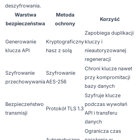
deszyfrowania.
Warstwa
Metoda
Korzyść
bezpieczeństwa
ochrony
Zapobiega duplikacji
Generowanie
Kryptograficzny
kluczy i
klucza API
hasz z solą
nieautoryzowanej
regeneracji
Chroni klucze nawet
Szyfrowanie
Szyfrowanie
przy kompromitacji
przechowywania
AES-256
bazy danych
Szyfruje klucze
Bezpieczeństwo
podczas wywołań
Protokół TLS 1.3
transmisji
API i transferu
danych
Ogranicza czas
Automatyczne
narażenia w