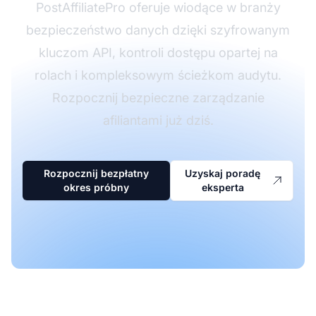
PostAffiliatePro oferuje wiodące w branży
bezpieczeństwo danych dzięki szyfrowanym
kluczom API, kontroli dostępu opartej na
rolach i kompleksowym ścieżkom audytu.
Rozpocznij bezpieczne zarządzanie
afiliantami już dziś.
Rozpocznij bezpłatny
Uzyskaj poradę
okres próbny
eksperta