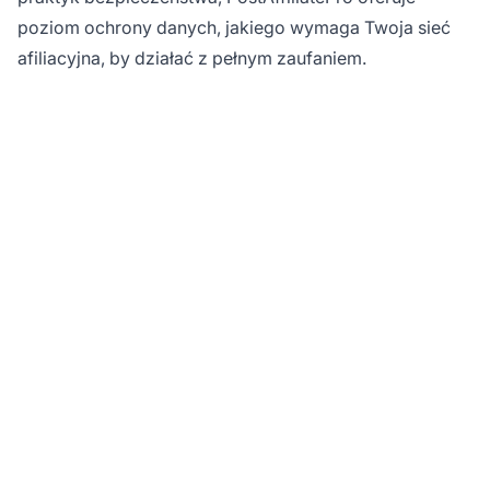
poziom ochrony danych, jakiego wymaga Twoja sieć
afiliacyjna, by działać z pełnym zaufaniem.
Chroń swoją sieć
afiliacyjną dzięki
bezpieczeństwu klasy
enterprise