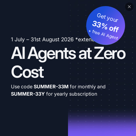
Get your
33% off
+ free AI Agent
1 July – 31st August 2026 *extended
AI Agents at Zero
Cost
Use code
SUMMER-33M
for monthly and
SUMMER-33Y
for yearly subscription