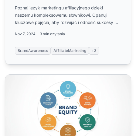
Poznaj język marketingu afiliacyjnego dzięki
naszemu kompleksowemu słownikowi. Opanuj
kluczowe pojęcia, aby rozwijać i odnosić sukcesy w
działaniach afiliacyjny...
Nov 7, 2024
3 min czytania
BrandAwareness
AffiliateMarketing
+3
Czym jest kapitał marki? Definicja, komponenty i wpływ n