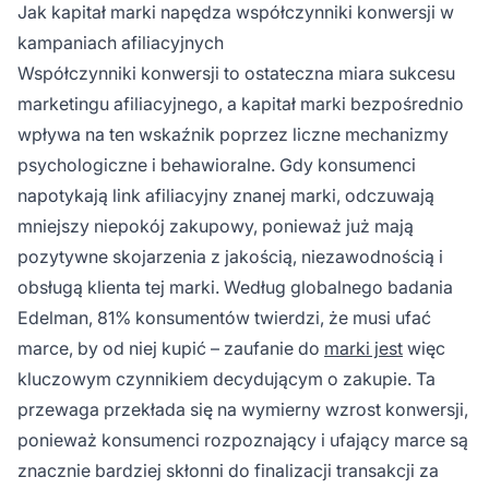
Jak kapitał marki napędza współczynniki konwersji w
kampaniach afiliacyjnych
Współczynniki konwersji to ostateczna miara sukcesu
marketingu afiliacyjnego, a kapitał marki bezpośrednio
wpływa na ten wskaźnik poprzez liczne mechanizmy
psychologiczne i behawioralne. Gdy konsumenci
napotykają link afiliacyjny znanej marki, odczuwają
mniejszy niepokój zakupowy, ponieważ już mają
pozytywne skojarzenia z jakością, niezawodnością i
obsługą klienta tej marki. Według globalnego badania
Edelman, 81% konsumentów twierdzi, że musi ufać
marce, by od niej kupić – zaufanie do
marki jest
więc
kluczowym czynnikiem decydującym o zakupie. Ta
przewaga przekłada się na wymierny wzrost konwersji,
ponieważ konsumenci rozpoznający i ufający marce są
znacznie bardziej skłonni do finalizacji transakcji za