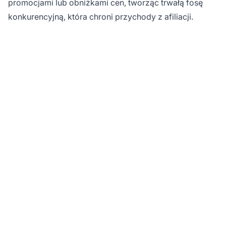
promocjami lub obniżkami cen, tworząc trwałą fosę
konkurencyjną, która chroni przychody z afiliacji.
Gotowy, by
zmaksymalizować
efektywność swojego
marketingu
afiliacyjnego?