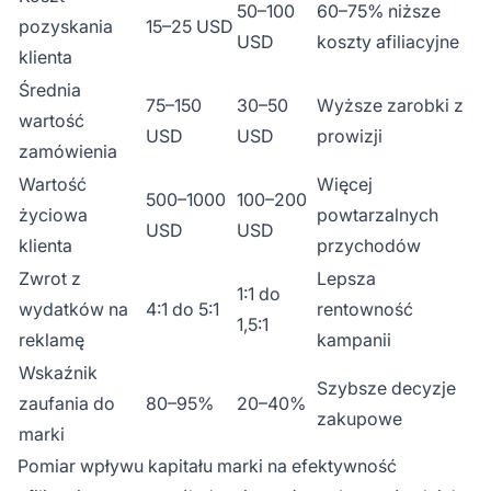
50–100
60–75% niższe
pozyskania
15–25 USD
USD
koszty afiliacyjne
klienta
Średnia
75–150
30–50
Wyższe zarobki z
wartość
USD
USD
prowizji
zamówienia
Wartość
Więcej
500–1000
100–200
życiowa
powtarzalnych
USD
USD
klienta
przychodów
Zwrot z
Lepsza
1:1 do
wydatków na
4:1 do 5:1
rentowność
1,5:1
reklamę
kampanii
Wskaźnik
Szybsze decyzje
zaufania do
80–95%
20–40%
zakupowe
marki
Pomiar wpływu kapitału marki na efektywność