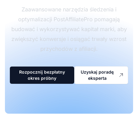
Zaawansowane narzędzia śledzenia i
optymalizacji PostAffiliatePro pomagają
budować i wykorzystywać kapitał marki, aby
zwiększyć konwersje i osiągać trwały wzrost
przychodów z afiliacji.
Rozpocznij bezpłatny
Uzyskaj poradę
okres próbny
eksperta