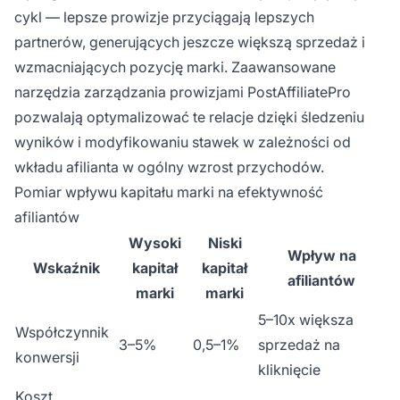
cykl — lepsze prowizje przyciągają lepszych
partnerów, generujących jeszcze większą sprzedaż i
wzmacniających pozycję marki. Zaawansowane
narzędzia zarządzania prowizjami PostAffiliatePro
pozwalają optymalizować te relacje dzięki śledzeniu
wyników i modyfikowaniu stawek w zależności od
wkładu afilianta w ogólny wzrost przychodów.
Pomiar wpływu kapitału marki na efektywność
afiliantów
Wysoki
Niski
Wpływ na
Wskaźnik
kapitał
kapitał
afiliantów
marki
marki
5–10x większa
Współczynnik
3–5%
0,5–1%
sprzedaż na
konwersji
kliknięcie
Koszt