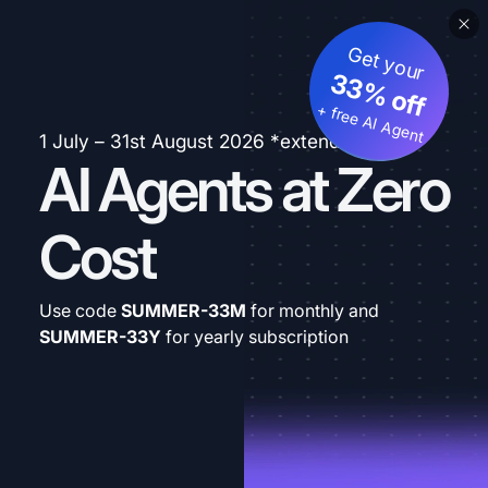
Get your
33% off
+ free AI Agent
1 July – 31st August 2026 *extended
AI Agents at Zero
Cost
Use code
SUMMER-33M
for monthly and
SUMMER-33Y
for yearly subscription