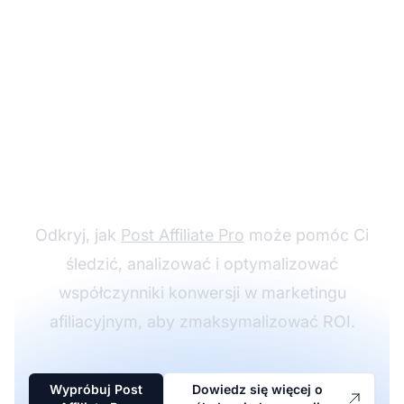
Zwiększ swój
współczynnik
konwersji
Odkryj, jak
Post Affiliate Pro
może pomóc Ci
śledzić, analizować i optymalizować
współczynniki konwersji w marketingu
afiliacyjnym, aby zmaksymalizować ROI.
Wypróbuj Post
Dowiedz się więcej o