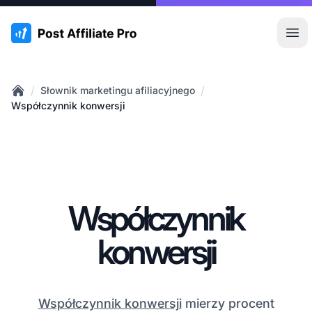
:site.title
Otw
/
/
Słownik marketingu afiliacyjnego
Home
Współczynnik konwersji
Współczynnik
konwersji
Współczynnik konwersji
mierzy procent