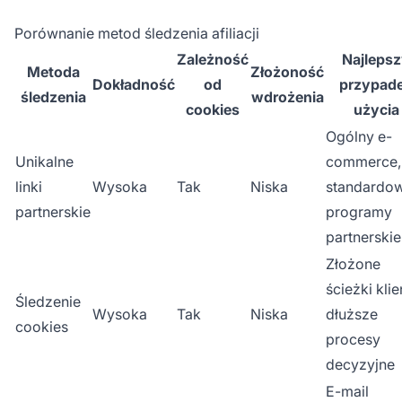
Porównanie metod śledzenia afiliacji
Zależność
Najleps
Metoda
Złożoność
Dokładność
od
przypad
śledzenia
wdrożenia
cookies
użycia
Ogólny e-
Unikalne
commerce,
linki
Wysoka
Tak
Niska
standardo
partnerskie
programy
partnerskie
Złożone
ścieżki klie
Śledzenie
Wysoka
Tak
Niska
dłuższe
cookies
procesy
decyzyjne
E-mail