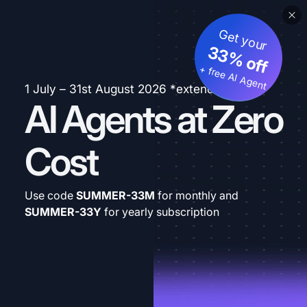
Get your
33% off
+ free AI Agent
1 July – 31st August 2026 *extended
AI Agents at Zero
Cost
Use code
SUMMER-33M
for monthly and
SUMMER-33Y
for yearly subscription