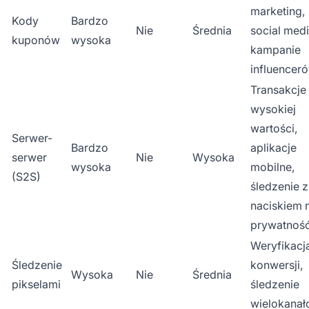
marketing,
Kody
Bardzo
Nie
Średnia
social medi
kuponów
wysoka
kampanie
influencer
Transakcje
wysokiej
wartości,
Serwer-
Bardzo
aplikacje
serwer
Nie
Wysoka
wysoka
mobilne,
(S2S)
śledzenie z
naciskiem 
prywatnoś
Weryfikacj
Śledzenie
konwersji,
Wysoka
Nie
Średnia
pikselami
śledzenie
wielokana