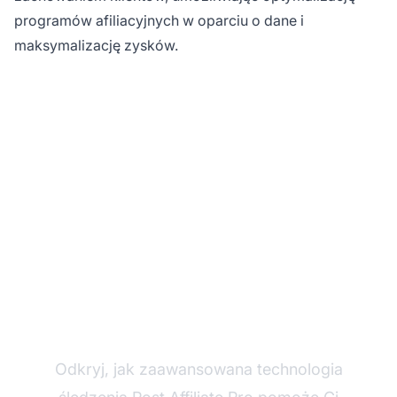
programów afiliacyjnych w oparciu o dane i
maksymalizację zysków.
Zacznij śledzić swoją
sprzedaż partnerską
już dziś
Odkryj, jak zaawansowana technologia