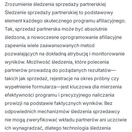
Affiliate Pro
, oferuje kompleksowe możliwości
Zrozumienie śledzenia sprzedaży partnerskiej
śledzenia, umożliwiając monitorowanie
Śledzenie sprzedaży partnerskiej to podstawowy
wyników partnerów i precyzyjne
element każdego skutecznego programu afiliacyjnego.
przypisywanie sprzedaży.
Tak, sprzedaż partnerska może być absolutnie
śledzona, a nowoczesne oprogramowanie afiliacyjne
zapewnia wiele zaawansowanych metod
pozwalających na dokładną atrybucję i monitorowanie
wyników. Możliwość śledzenia, które polecenia
partnerów prowadzą do pożądanych rezultatów—
takich jak sprzedaż, rejestracje na okres próbny czy
wypełnienie formularza—jest kluczowa dla mierzenia
efektywności programu i precyzyjnego naliczania
prowizji na podstawie faktycznych wyników. Bez
odpowiednich mechanizmów śledzenia sprzedawcy
nie mogą zweryfikować wkładu partnerów ani uczciwie
ich wynagradzać, dlatego technologia śledzenia