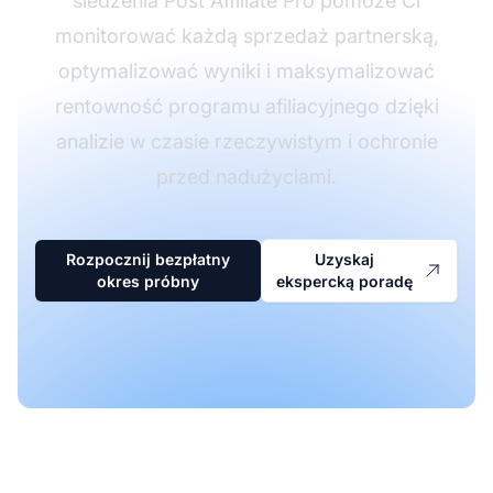
śledzenia Post Affiliate Pro pomoże Ci
monitorować każdą sprzedaż partnerską,
optymalizować wyniki i maksymalizować
rentowność programu afiliacyjnego dzięki
analizie w czasie rzeczywistym i ochronie
przed nadużyciami.
Rozpocznij bezpłatny
Uzyskaj
okres próbny
ekspercką poradę