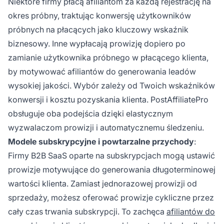
Niektóre firmy płacą afiliantom za każdą rejestrację na
okres próbny, traktując konwersję użytkowników
próbnych na płacących jako kluczowy wskaźnik
biznesowy. Inne wypłacają prowizję dopiero po
zamianie użytkownika próbnego w płacącego klienta,
by motywować afiliantów do generowania leadów
wysokiej jakości. Wybór zależy od Twoich wskaźników
konwersji i kosztu pozyskania klienta. PostAffiliatePro
obsługuje oba podejścia dzięki elastycznym
wyzwalaczom prowizji i automatycznemu śledzeniu.
Modele subskrypcyjne i powtarzalne przychody
:
Firmy B2B SaaS oparte na subskrypcjach mogą ustawić
prowizje motywujące do generowania długoterminowej
wartości klienta. Zamiast jednorazowej prowizji od
sprzedaży, możesz oferować prowizje cykliczne przez
cały czas trwania subskrypcji. To zachęca
afiliantów do