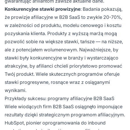
gwarantując afiliantom zawsze aktualne dane.
Konkurencyjne stawki prowizyjne
: Badania pokazują,
że prowizje afiliacyjne w B2B SaaS to zwykle 20-70%,
w zależności od produktu, modelu cenowego i kosztu
pozyskania klienta. Produkty z wyższą marżą mogą
pozwolić sobie na większe stawki, tańsze — na niższe,
ale z potencjałem wolumenowym. Najważniejsze, by
stawki były konkurencyjne w branży i wystarczająco
atrakcyjne, by afilianci chcieli priorytetowo promować
Twój produkt. Wiele skutecznych programów oferuje
stawki progresywne, rosnące wraz z osiąganymi
wynikami.
Przykłady sukcesu: programy afiliacyjne B2B SaaS
Wiele wiodących firm B2B SaaS osiągnęło imponujące
rezultaty dzięki strategicznym programom afiliacyjnym.
HubSpot, pionier oprogramowania do inbound