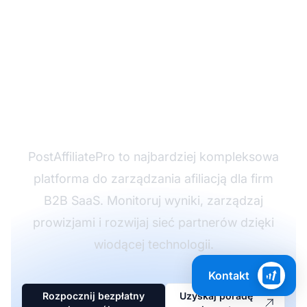
Uruchom program
afiliacyjny B2B SaaS już
dziś
PostAffiliatePro to najbardziej kompleksowa
platforma do zarządzania afiliacją dla firm
B2B SaaS. Monitoruj wyniki, zarządzaj
prowizjami i rozwijaj sieć partnerów dzięki
wiodącej technologii.
Kontakt
Rozpocznij bezpłatny
Uzyskaj poradę