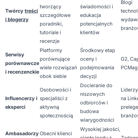
Blogi
tworzący
świadomości i
Twórcy
treści
technol
szczegółowe
edukacja
i blogerzy
wydaw
poradniki,
potencjalnych
branż
tutoriale i
klientów
recenzje
Platformy
Środkowy etap
Serwisy
porównujące
oceny i
G2, Cap
porównawcze
wiele rozwiązań
podejmowania
PCMag
i recenzenckie
obok siebie
decyzji
Docieranie do
Osobowości i
Liderzy
niszowych
Influencerzy i
specjaliści z
na Link
odbiorców i
eksperci
aktywną
prelege
budowa
społecznością
branżo
wiarygodności
Wysokiej jakości,
Ambasadorzy
Obecni klienci
ciepłe leady z
Zadowo