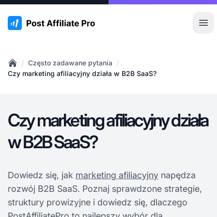
:site.title
Otw
/
/
Często zadawane pytania
Home
Czy marketing afiliacyjny działa w B2B SaaS?
Czy marketing afiliacyjny działa
w B2B SaaS?
Dowiedz się, jak
marketing afiliacyjny
napędza
rozwój B2B SaaS. Poznaj sprawdzone strategie,
struktury prowizyjne i dowiedz się, dlaczego
PostAffiliatePro to najlepszy wybór dla