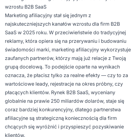
przychodów. Sukces wymaga przemyślanego
wzrostu B2B SaaS
doboru partnerów, solidnej struktury programu
Marketing afiliacyjny stał się jednym z
i wynagradzania opartego na wynikach,
najskuteczniejszych kanałów wzrostu dla firm B2B
zgodnego z celami biznesowymi.
SaaS w 2025 roku. W przeciwieństwie do tradycyjnej
reklamy, która opiera się na przerywaniu i budowaniu
świadomości marki, marketing afiliacyjny wykorzystuje
zaufanych partnerów, którzy mają już relacje z Twoją
grupą docelową. To podejście oparte na wynikach
oznacza, że płacisz tylko za realne efekty — czy to za
wartościowe leady, rejestracje na okres próbny, czy
płacących klientów. Rynek B2B SaaS, wyceniany
globalnie na prawie 250 miliardów dolarów, staje się
coraz bardziej konkurencyjny, dlatego partnerstwa
afiliacyjne są strategiczną koniecznością dla firm
chcących się wyróżnić i przyspieszyć pozyskiwanie
klientów.