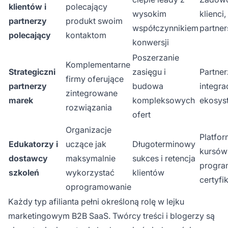
klientów i
polecający
wysokim
klienci,
partnerzy
produkt swoim
współczynnikiem
partner
polecający
kontaktom
konwersji
Poszerzanie
Komplementarne
Strategiczni
zasięgu i
Partner
firmy oferujące
partnerzy
budowa
integrac
zintegrowane
marek
kompleksowych
ekosys
rozwiązania
ofert
Organizacje
Platfo
Edukatorzy i
uczące jak
Długoterminowy
kursów 
dostawcy
maksymalnie
sukces i retencja
progra
szkoleń
wykorzystać
klientów
certyfi
oprogramowanie
Każdy typ afilianta pełni określoną rolę w lejku
marketingowym B2B SaaS. Twórcy treści i blogerzy są