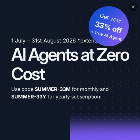
Get your
33% off
+ free AI Agent
1 July – 31st August 2026 *extended
AI Agents at Zero
Cost
Use code
SUMMER-33M
for monthly and
SUMMER-33Y
for yearly subscription