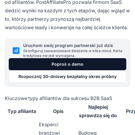
od afiliantów. PostAffiliatePro pozwala firmom SaaS
śledzić wyniki na każdym z tych etapów, dając wgląd w
to, którzy partnerzy przynoszą najbardziej
wartościowe leady i konwersje na całej ścieżce klienta.
Uruchom swój program partnerski już dziś
Skonfiguruj zaawansowane śledzenie w kilka minut. Karta
kredytowa nie jest wymagana.
Poproś o demo
Rozpocznij 30-dniowy bezpłatny okres próbny
Kluczowe typy afiliantów dla sukcesu B2B SaaS
Najlepiej
Typ afilianta
Opis
Prz
sprawdza się do
Eksperci
branżowi
Budowa