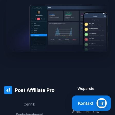
Wsparcie
Baza wiedzy
Kontakt
Cennik
Strefa członków
Funkcjonalności