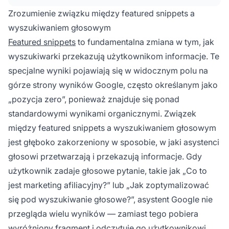
formułowane jako bezpośrednie pytania,
Zrozumienie związku między featured snippets a
featured snippets — czyli krótkie, konkretne
wyszukiwaniem głosowym
odpowiedzi na górze wyników wyszukiwania
Featured snippets
to fundamentalna zmiana w tym, jak
— idealnie odpowiadają na potrzeby
wyszukiwarki przekazują użytkownikom informacje. Te
użytkowników korzystających z
wyszukiwania
głosowego
. Zajmując pozycję 'zero' poprzez
specjalne wyniki pojawiają się w widocznym polu na
optymalizację fragmentów, Twoje treści stają
górze strony wyników Google, często określanym jako
się preferowanym źródłem odpowiedzi dla
„pozycja zero”, ponieważ znajduje się ponad
zapytań głosowych, zwiększając autorytet
standardowymi wynikami organicznymi. Związek
marki i generując wartościowy ruch.
między featured snippets a wyszukiwaniem głosowym
jest głęboko zakorzeniony w sposobie, w jaki asystenci
głosowi przetwarzają i przekazują informacje. Gdy
użytkownik zadaje głosowe pytanie, takie jak „Co to
jest marketing afiliacyjny?” lub „Jak zoptymalizować
się pod wyszukiwanie głosowe?”, asystent Google nie
przegląda wielu wyników — zamiast tego pobiera
wyróżniony fragment i odczytuje go użytkownikowi.