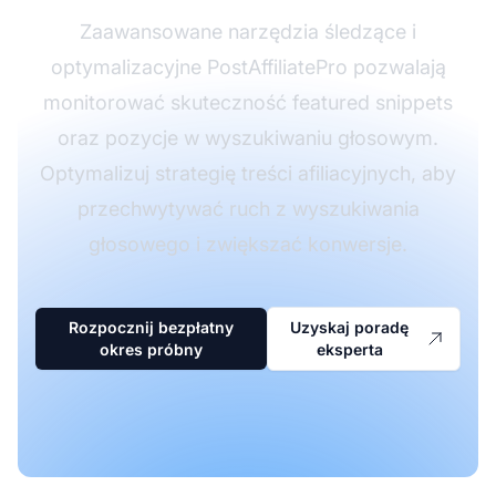
Zaawansowane narzędzia śledzące i
optymalizacyjne PostAffiliatePro pozwalają
monitorować skuteczność featured snippets
oraz pozycje w wyszukiwaniu głosowym.
Optymalizuj strategię treści afiliacyjnych, aby
przechwytywać ruch z wyszukiwania
głosowego i zwiększać konwersje.
Rozpocznij bezpłatny
Uzyskaj poradę
okres próbny
eksperta