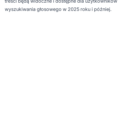
treści będą widoczne i dostępne dla użytkowników
wyszukiwania głosowego w 2025 roku i później.
Maksymalizuj
widoczność w
wyszukiwaniu
głosowym z
PostAffiliatePro