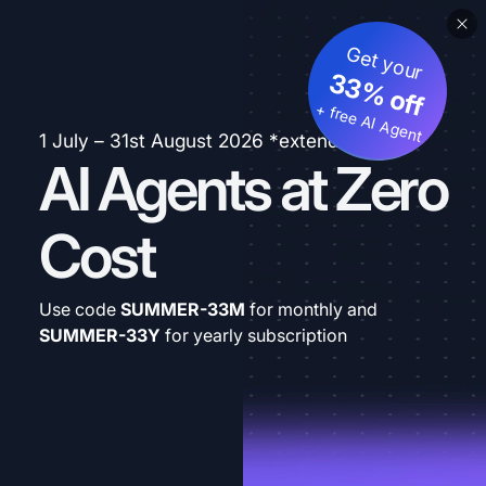
Get your
33% off
+ free AI Agent
1 July – 31st August 2026 *extended
AI Agents at Zero
Cost
Use code
SUMMER-33M
for monthly and
SUMMER-33Y
for yearly subscription