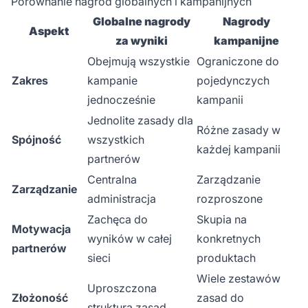
Porównanie nagród globalnych i kampanijnych
Globalne nagrody
Nagrody
Aspekt
za wyniki
kampanijne
Obejmują wszystkie
Ograniczone do
Zakres
kampanie
pojedynczych
jednocześnie
kampanii
Jednolite zasady dla
Różne zasady w
Spójność
wszystkich
każdej kampanii
partnerów
Centralna
Zarządzanie
Zarządzanie
administracja
rozproszone
Zachęca do
Skupia na
Motywacja
wyników w całej
konkretnych
partnerów
sieci
produktach
Wiele zestawów
Uproszczona
Złożoność
zasad do
struktura zasad