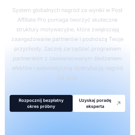
System globalnych nagród za wyniki w Post
Affiliate Pro pomaga tworzyć skuteczne
struktury motywacyjne, które zwiększają
zaangażowanie partnerów i podnoszą Twoje
przychody. Zacznij zarządzać programem
partnerskim z zaawansowanym śledzeniem
efektów i automatyczną dystrybucją nagród
już dziś.
Rozpocznij bezpłatny
Uzyskaj poradę
okres próbny
eksperta