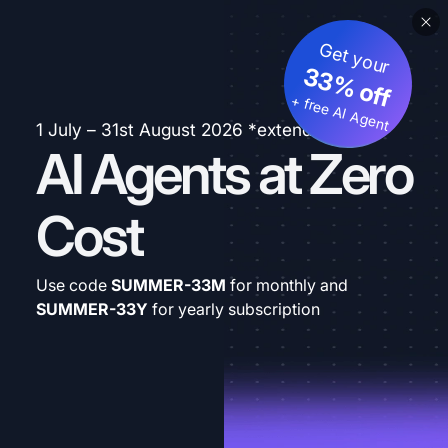
Get your
33% off
+ free AI Agent
1 July – 31st August 2026 *extended
AI Agents at Zero
Cost
Use code
SUMMER-33M
for monthly and
SUMMER-33Y
for yearly subscription