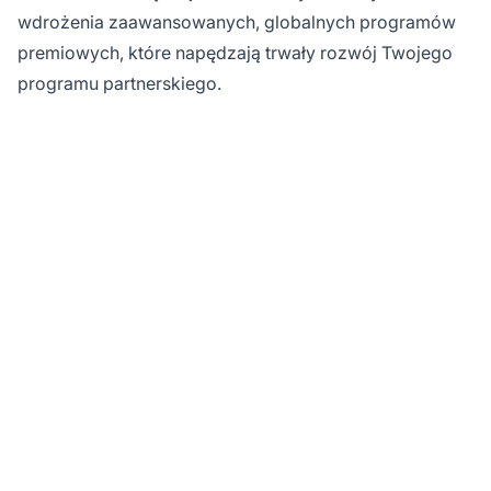
wdrożenia zaawansowanych, globalnych programów
premiowych, które napędzają trwały rozwój Twojego
programu partnerskiego.
Gotowy, by
zmaksymalizować
wyniki swoich
partnerów?