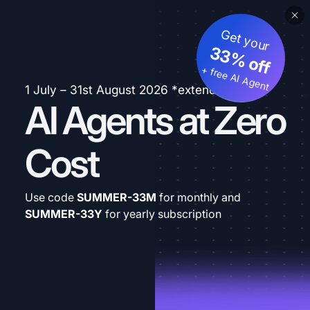
Get your
33% off
+ free AI Agent
1 July – 31st August 2026 *extended
AI Agents at Zero
Cost
Use code
SUMMER-33M
for monthly and
SUMMER-33Y
for yearly subscription