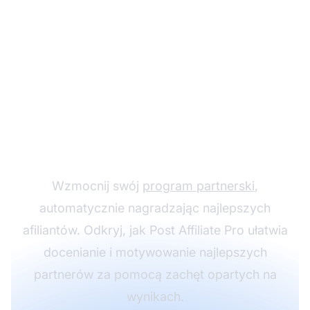
Odblokuj nagrody za
wyniki w marketingu
afiliacyjnym
Wzmocnij swój
program partnerski
,
automatycznie nagradzając najlepszych
afiliantów. Odkryj, jak Post Affiliate Pro ułatwia
docenianie i motywowanie najlepszych
partnerów za pomocą zachęt opartych na
wynikach.