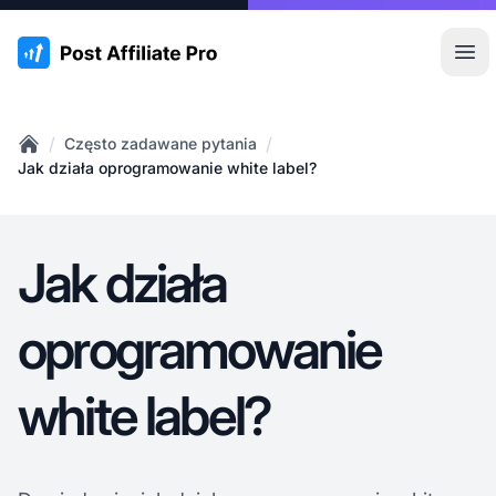
:site.title
Otw
/
/
Często zadawane pytania
Home
Jak działa oprogramowanie white label?
Jak działa
oprogramowanie
white label?