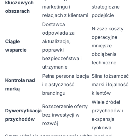
kluczowych
marketingu i
strategiczne
obszarach
relacjach z klientami
podejście
Dostawca
Niższe koszty
odpowiada za
operacyjne i
Ciągłe
aktualizacje,
mniejsze
wsparcie
poprawki
obciążenia
bezpieczeństwa i
techniczne
utrzymanie
Pełna personalizacja
Silna tożsamość
Kontrola nad
i elastyczność
marki i lojalność
marką
brandingu
klientów
Wiele źródeł
Rozszerzenie oferty
Dywersyfikacja
przychodów i
bez inwestycji w
przychodów
ekspansja
rozwój
rynkowa