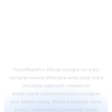
Gotowy na skalowanie
swojego biznesu
afiliacyjnego dzięki
white label?
PostAffiliatePro oferuje wiodące na rynku
oprogramowanie afiliacyjne white label, które
umożliwia agencjom i resellerom
dostarczanie zaawansowanych rozwiązań
pod własną marką. Wdrażaj szybciej, obniż
koszty i maksymalizuj przychody dzięki