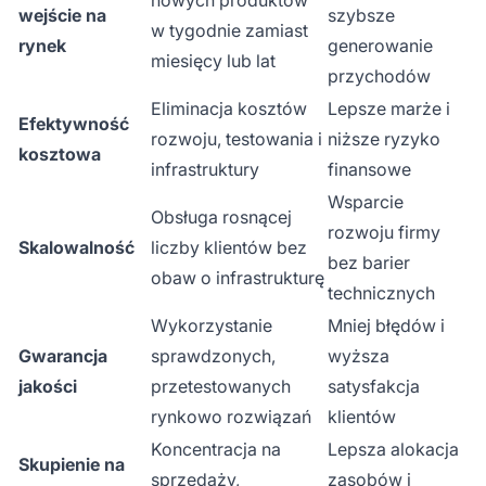
wejście na
szybsze
w tygodnie zamiast
rynek
generowanie
miesięcy lub lat
przychodów
Eliminacja kosztów
Lepsze marże i
Efektywność
rozwoju, testowania i
niższe ryzyko
kosztowa
infrastruktury
finansowe
Wsparcie
Obsługa rosnącej
rozwoju firmy
Skalowalność
liczby klientów bez
bez barier
obaw o infrastrukturę
technicznych
Wykorzystanie
Mniej błędów i
Gwarancja
sprawdzonych,
wyższa
jakości
przetestowanych
satysfakcja
rynkowo rozwiązań
klientów
Koncentracja na
Lepsza alokacja
Skupienie na
sprzedaży,
zasobów i