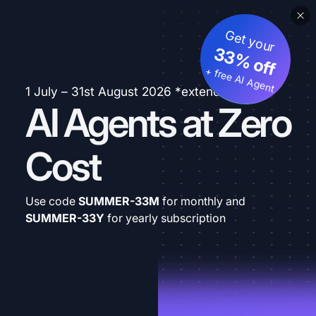
Get your
33% off
+ free AI Agent
1 July – 31st August 2026 *extended
AI Agents at Zero
Cost
Use code
SUMMER-33M
for monthly and
SUMMER-33Y
for yearly subscription