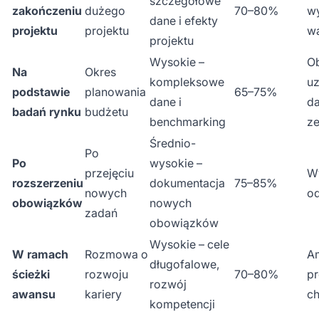
szczegółowe
zakończeniu
dużego
70–80%
w
dane i efekty
projektu
projektu
wa
projektu
Wysokie –
O
Na
Okres
kompleksowe
uz
podstawie
planowania
65–75%
dane i
d
badań rynku
budżetu
benchmarking
z
Średnio-
Po
Po
wysokie –
przejęciu
W
rozszerzeniu
dokumentacja
75–85%
nowych
od
obowiązków
nowych
zadań
obowiązków
Wysokie – cele
W ramach
Rozmowa o
Am
długofalowe,
ścieżki
rozwoju
70–80%
pr
rozwój
awansu
kariery
c
kompetencji