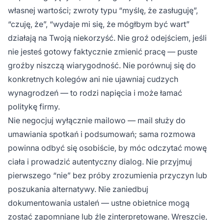
własnej wartości; zwroty typu “myślę, że zasługuję”,
“czuję, że”, “wydaje mi się, że mógłbym być wart”
działają na Twoją niekorzyść. Nie groź odejściem, jeśli
nie jesteś gotowy faktycznie zmienić pracę — puste
groźby niszczą wiarygodność. Nie porównuj się do
konkretnych kolegów ani nie ujawniaj cudzych
wynagrodzeń — to rodzi napięcia i może łamać
politykę firmy.
Nie negocjuj wyłącznie mailowo — mail służy do
umawiania spotkań i podsumowań; sama rozmowa
powinna odbyć się osobiście, by móc odczytać mowę
ciała i prowadzić autentyczny dialog. Nie przyjmuj
pierwszego “nie” bez próby zrozumienia przyczyn lub
poszukania alternatywy. Nie zaniedbuj
dokumentowania ustaleń — ustne obietnice mogą
zostać zapomniane lub źle zinterpretowane. Wreszcie,