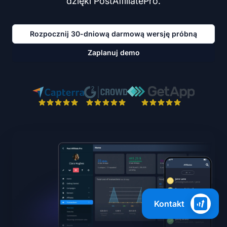
dzięki PostAffiliatePro.
Rozpocznij 30-dniową darmową wersję próbną
Zaplanuj demo
Kontakt