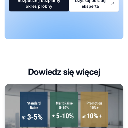
Rozpocznij bezpłatny
Uzyskaj poradę
okres próbny
eksperta
Dowiedz się więcej
Ile wynosi podwyżka? Zrozumienie procentowych wzros