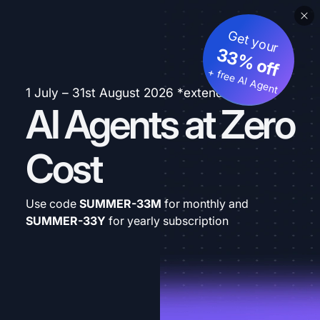
Get your
33% off
+ free AI Agent
1 July – 31st August 2026 *extended
AI Agents at Zero
Cost
Use code
SUMMER-33M
for monthly and
SUMMER-33Y
for yearly subscription