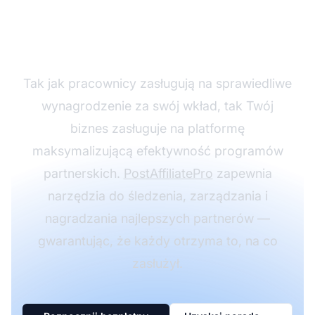
lepszej obsłudze
partnerów?
Tak jak pracownicy zasługują na sprawiedliwe
wynagrodzenie za swój wkład, tak Twój
biznes zasługuje na platformę
maksymalizującą efektywność programów
partnerskich.
PostAffiliatePro
zapewnia
narzędzia do śledzenia, zarządzania i
nagradzania najlepszych partnerów —
gwarantując, że każdy otrzyma to, na co
zasłużył.