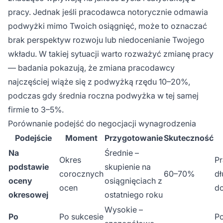
pracy. Jednak jeśli pracodawca notorycznie odmawia
podwyżki mimo Twoich osiągnięć, może to oznaczać
brak perspektyw rozwoju lub niedocenianie Twojego
wkładu. W takiej sytuacji warto rozważyć zmianę pracy
— badania pokazują, że zmiana pracodawcy
najczęściej wiąże się z podwyżką rzędu 10–20%,
podczas gdy średnia roczna podwyżka w tej samej
firmie to 3–5%.
Porównanie podejść do negocjacji wynagrodzenia
Podejście
Moment
Przygotowanie
Skuteczność
Na
Średnie –
Okres
Pr
podstawie
skupienie na
corocznych
60–70%
dł
oceny
osiągnięciach z
ocen
d
okresowej
ostatniego roku
Wysokie –
Po
Po sukcesie
P