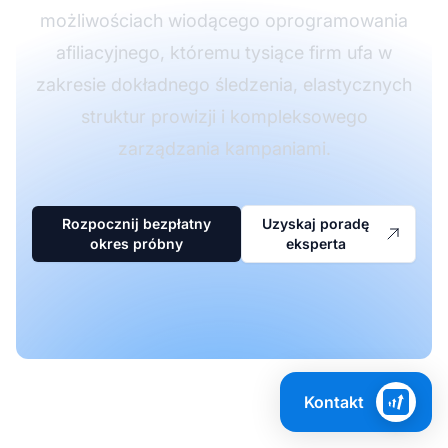
możliwościach wiodącego oprogramowania
afiliacyjnego, któremu tysiące firm ufa w
zakresie dokładnego śledzenia, elastycznych
struktur prowizji i kompleksowego
zarządzania kampaniami.
Rozpocznij bezpłatny
Uzyskaj poradę
okres próbny
eksperta
Kontakt