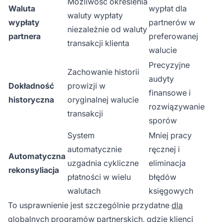
Możliwość określenia
Waluta
wypłat dla
waluty wypłaty
wypłaty
partnerów w
niezależnie od waluty
partnera
preferowanej
transakcji klienta
walucie
Precyzyjne
Zachowanie historii
audyty
Dokładność
prowizji w
finansowe i
historyczna
oryginalnej walucie
rozwiązywanie
transakcji
sporów
System
Mniej pracy
automatycznie
ręcznej i
Automatyczna
uzgadnia cykliczne
eliminacja
rekonsyliacja
płatności w wielu
błędów
walutach
księgowych
To usprawnienie jest szczególnie przydatne
dla
globalnych
programów partnerskich, gdzie klienci