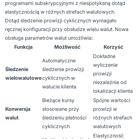
programami subskrypcyjnymi z niespotykaną dotąd
elastycznością w różnych strefach walutowych.
Dotąd śledzenie prowizji cyklicznych wymagało
ręcznej konfiguracji przy obsłudze wielu walut. Nowa
obsługa parametrów walut umożliwia:
Funkcja
Możliwość
Korzyść
Dokładne
Automatyczne
wyliczenie
Śledzenie
śledzenie prowizji
prowizji
wielowalutowe
cyklicznych w
niezależnie od
walucie klienta
lokalizacji klienta
Bieżące kursy
Spójne wartości
Konwersja
stosowane przy
prowizji w
walut
śledzeniu płatności
różnych strefach
cyklicznych
walutowych
Elastyczność