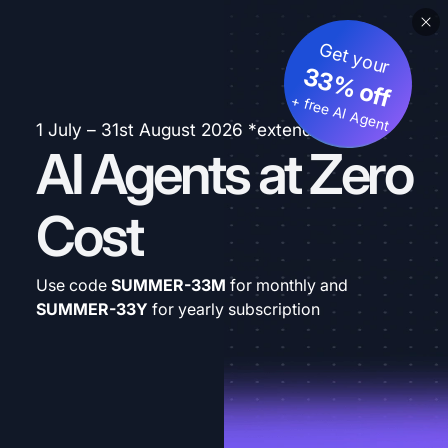
Get your
33% off
+ free AI Agent
1 July – 31st August 2026 *extended
AI Agents at Zero
Cost
Use code
SUMMER-33M
for monthly and
SUMMER-33Y
for yearly subscription