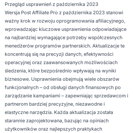
importy CSV obsługiwane po stronie serwera,
Przegląd usprawnień z października 2023
obsługę znaków wieloznacznych w
Wersja Post Affiliate Pro z października 2023 stanowi
Menedżerze Subskrypcji oraz ulepszone
ważny krok w rozwoju oprogramowania afiliacyjnego,
śledzenie zatrzymanych lub wstrzymanych
wprowadzając kluczowe usprawnienia odpowiadające
kampanii.
na najbardziej wymagające potrzeby współczesnych
menedżerów programów partnerskich. Aktualizacje te
koncentrują się na precyzji danych, efektywności
operacyjnej oraz zaawansowanych możliwościach
śledzenia, które bezpośrednio wpływają na wyniki
biznesowe. Usprawnienia obejmują wiele obszarów
funkcjonalnych – od obsługi danych finansowych po
zarządzanie kampaniami – zapewniając sprzedawcom i
partnerom bardziej precyzyjne, niezawodne i
elastyczne narzędzia. Każda aktualizacja została
starannie zaprojektowana, bazując na opiniach
użytkowników oraz najlepszych praktykach