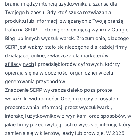
brama między intencją użytkownika a szansą dla
SERP jest kluczowe dla sukcesu biznesu.
Twojego biznesu. Gdy ktoś szuka rozwiązania,
produktu lub informacji związanych z Twoją branżą,
trafia na SERP — stronę prezentującą wyniki z Google,
Bing lub innych wyszukiwarek. Zrozumienie, dlaczego
SERP jest ważny, stało się niezbędne dla każdej firmy
działającej online, zwłaszcza dla
marketerów
afiliacyjnych
i przedsiębiorców cyfrowych, którzy
opierają się na widoczności organicznej w celu
generowania przychodów.
Znaczenie SERP wykracza daleko poza proste
wskaźniki widoczności. Obejmuje cały ekosystem
prezentowania informacji przez wyszukiwarki,
interakcji użytkowników z wynikami oraz sposobów, w
jakie firmy przechwytują ruch o wysokiej intencji, który
zamienia się w klientów, leady lub prowizje. W 2025