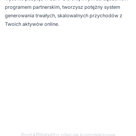
programem partnerskim, tworzysz potężny system
generowania trwałych, skalowalnych przychodów z
Twoich aktywów online.
Gotowy, by
zdominować swoje
pozycje w SERP?
PostAffiliatePro oferuje kompleksowe