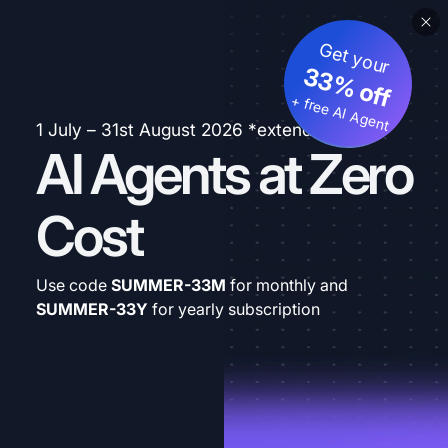
Get your
33% off
+ free AI Agent
1 July – 31st August 2026 *extended
AI Agents at Zero
Cost
Use code
SUMMER-33M
for monthly and
SUMMER-33Y
for yearly subscription