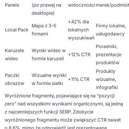
Panels
(po prawej na
widoczności
marek/podmio
desktopie)
+42% dla
Mapa z 3-5
Firmy lokalne,
Local Pack
lokalnych
firmami
usługodawcy
wyszukiwań
Poradniki,
Karuzele
Wyniki wideo w
+12% CTR
prezentacje
wideo
formie karuzeli
produktów
Produkty
Paczki
Wizualne wyniki
+11% CTR
wizualne,
obrazów
w formie siatki
infografiki
Wyróżnione fragmenty, pojawiające się na “pozycji
zero” nad wszystkimi wynikami organicznymi, są jedną
z najcenniejszych funkcji SERP. Zdobycie
wyróżnionego fragmentu może zwiększyć CTR nawet
o 8,6%, mimo że odpowiedź jest prezentowana