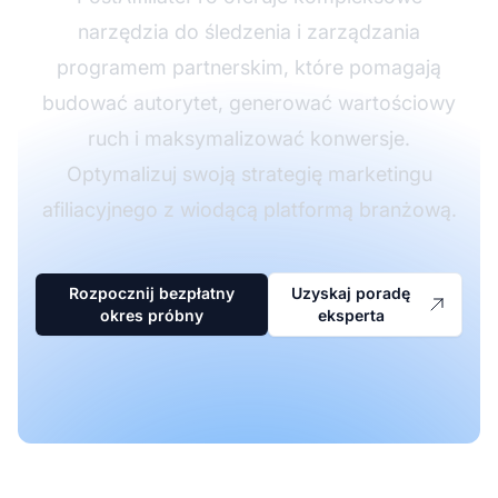
narzędzia do śledzenia i zarządzania
programem partnerskim, które pomagają
budować autorytet, generować wartościowy
ruch i maksymalizować konwersje.
Optymalizuj swoją strategię marketingu
afiliacyjnego z wiodącą platformą branżową.
Rozpocznij bezpłatny
Uzyskaj poradę
okres próbny
eksperta