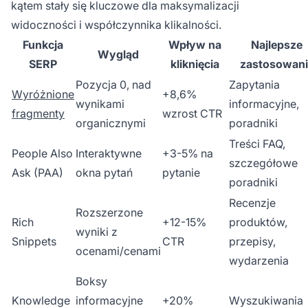
kątem stały się kluczowe dla maksymalizacji
widoczności i współczynnika klikalności.
Funkcja
Wpływ na
Najlepsze
Wygląd
SERP
kliknięcia
zastosowani
Pozycja 0, nad
Zapytania
Wyróżnione
+8,6%
wynikami
informacyjne,
fragmenty
wzrost CTR
organicznymi
poradniki
Treści FAQ,
People Also
Interaktywne
+3-5% na
szczegółowe
Ask (PAA)
okna pytań
pytanie
poradniki
Recenzje
Rozszerzone
Rich
+12-15%
produktów,
wyniki z
Snippets
CTR
przepisy,
ocenami/cenami
wydarzenia
Boksy
Knowledge
informacyjne
+20%
Wyszukiwania