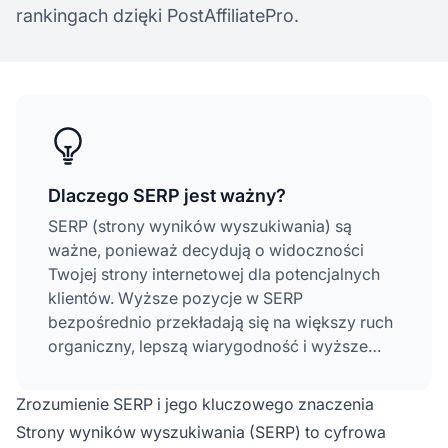
rankingach dzięki PostAffiliatePro.
Dlaczego SERP jest ważny?
SERP (strony wyników wyszukiwania) są
ważne, ponieważ decydują o widoczności
Twojej strony internetowej dla potencjalnych
klientów. Wyższe pozycje w SERP
bezpośrednio przekładają się na większy ruch
organiczny, lepszą wiarygodność i wyższe
współczynniki konwersji. Pierwszy wynik
organiczny uzyskuje 27,6% kliknięć, podczas
Zrozumienie SERP i jego kluczowego znaczenia
gdy wyniki z drugiej strony otrzymują łącznie
Strony wyników wyszukiwania (SERP) to cyfrowa
mniej niż 1%, co sprawia, że pozycjonowanie w