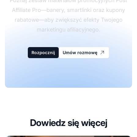
Poznaj zestaw materiałów promocyjnych Post
Affiliate Pro—banery, smartlinki oraz kupony
rabatowe—aby zwiększyć efekty Twojego
marketingu afiliacyjnego.
Rozpocznij
Umów rozmowę
Dowiedz się więcej