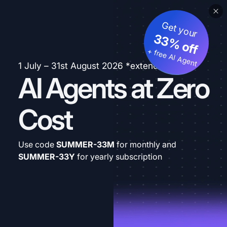
Get your
33% off
+ free AI Agent
1 July – 31st August 2026 *extended
AI Agents at Zero
Cost
Use code
SUMMER-33M
for monthly and
SUMMER-33Y
for yearly subscription