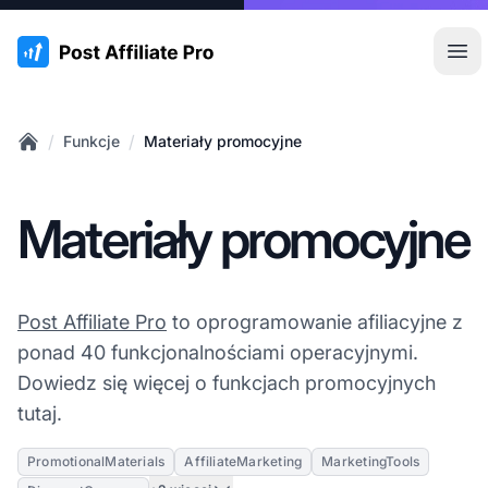
:site.title
Otw
/
/
Funkcje
Materiały promocyjne
Home
Materiały promocyjne
Post Affiliate Pro
to oprogramowanie afiliacyjne z
ponad 40 funkcjonalnościami operacyjnymi.
Dowiedz się więcej o funkcjach promocyjnych
tutaj.
PromotionalMaterials
AffiliateMarketing
MarketingTools