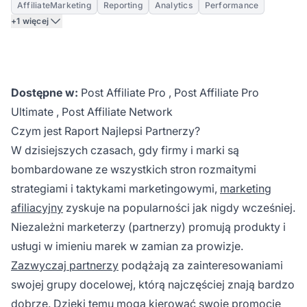
AffiliateMarketing
Reporting
Analytics
Performance
+1 więcej
Dostępne w:
Post Affiliate Pro
,
Post Affiliate Pro
Ultimate
,
Post Affiliate Network
Czym jest Raport Najlepsi Partnerzy?
W dzisiejszych czasach, gdy firmy i marki są
bombardowane ze wszystkich stron rozmaitymi
strategiami i taktykami marketingowymi,
marketing
afiliacyjny
zyskuje na popularności jak nigdy wcześniej.
Niezależni marketerzy (partnerzy) promują produkty i
usługi w imieniu marek w zamian za prowizje.
Zazwyczaj partnerzy
podążają za zainteresowaniami
swojej grupy docelowej, którą najczęściej znają bardzo
dobrze. Dzięki temu mogą kierować swoje promocje