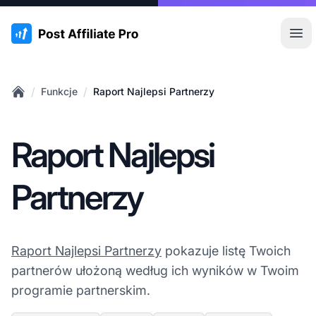
:site.title
Otw
/
/
Funkcje
Raport Najlepsi Partnerzy
Home
Raport Najlepsi
Partnerzy
Raport Najlepsi Partnerzy
pokazuje listę Twoich
partnerów ułożoną według ich wyników w Twoim
programie partnerskim.