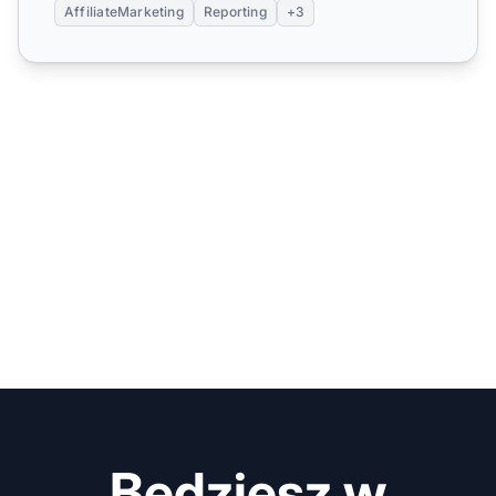
AffiliateMarketing
Reporting
+3
Będziesz w