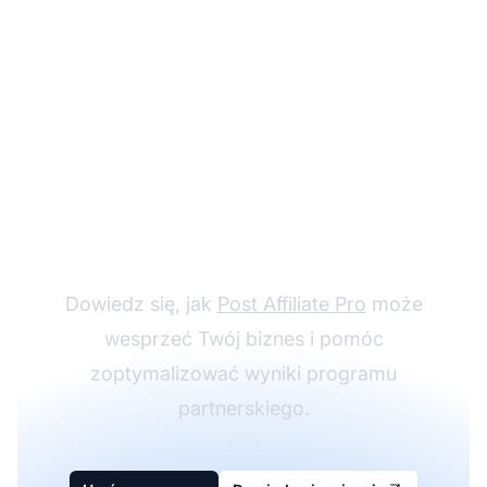
Umów indywidualną
rozmowę
Dowiedz się, jak
Post Affiliate Pro
może
wesprzeć Twój biznes i pomóc
zoptymalizować wyniki programu
partnerskiego.