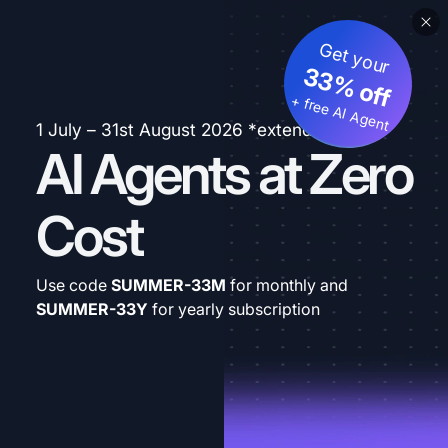
Get your
33% off
+ free AI Agent
1 July – 31st August 2026 *extended
AI Agents at Zero
Cost
Use code
SUMMER-33M
for monthly and
SUMMER-33Y
for yearly subscription