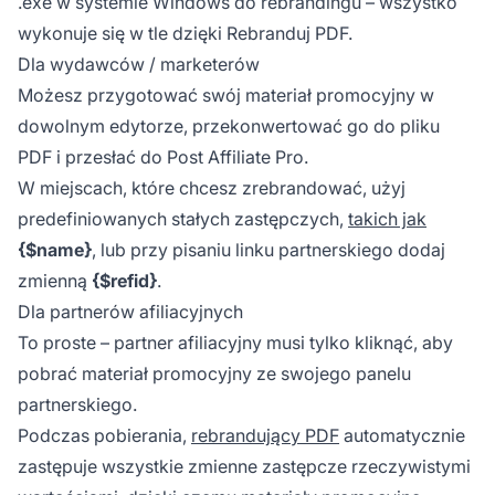
.exe w systemie Windows do rebrandingu – wszystko
wykonuje się w tle dzięki Rebranduj PDF.
Dla wydawców / marketerów
Możesz przygotować swój
materiał promocyjny
w
dowolnym edytorze, przekonwertować go do pliku
PDF i przesłać do Post Affiliate Pro.
W miejscach, które chcesz zrebrandować, użyj
predefiniowanych stałych zastępczych,
takich jak
{$name}
, lub przy pisaniu linku partnerskiego dodaj
zmienną
{$refid}
.
Dla partnerów afiliacyjnych
To proste –
partner afiliacyjny
musi tylko kliknąć, aby
pobrać materiał promocyjny ze swojego panelu
partnerskiego.
Podczas pobierania,
rebrandujący PDF
automatycznie
zastępuje wszystkie zmienne zastępcze rzeczywistymi