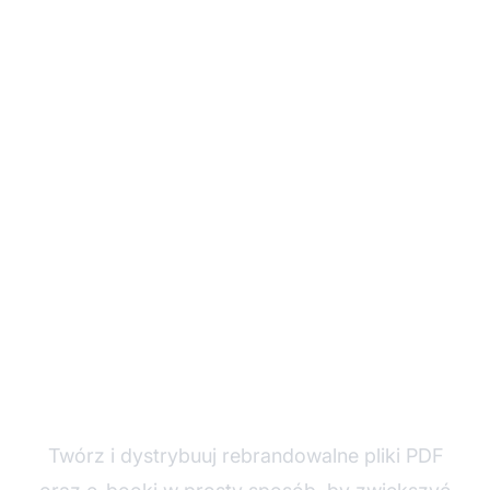
Wzmocnij swój
marketing afiliacyjny
dzięki Rebranduj PDF
Twórz i dystrybuuj rebrandowalne pliki PDF