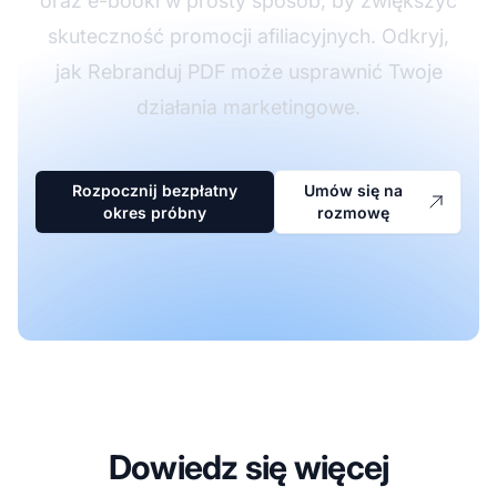
oraz e-booki w prosty sposób, by zwiększyć
skuteczność promocji afiliacyjnych. Odkryj,
jak Rebranduj PDF może usprawnić Twoje
działania marketingowe.
Rozpocznij bezpłatny
Umów się na
okres próbny
rozmowę
Dowiedz się więcej