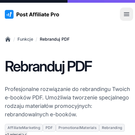
:site.title
Otw
/
/
Funkcje
Rebranduj PDF
Home
Rebranduj PDF
Profesjonalne rozwiązanie do rebrandingu Twoich
e-booków PDF. Umożliwia tworzenie specjalnego
rodzaju materiałów promocyjnych:
rebrandowalnych e-booków.
AffiliateMarketing
PDF
PromotionalMaterials
Rebranding
+1 więcej