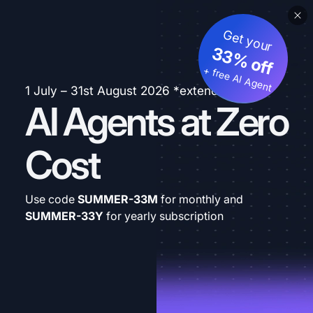
Get your
33% off
+ free AI Agent
1 July – 31st August 2026 *extended
AI Agents at Zero
Cost
Use code
SUMMER-33M
for monthly and
SUMMER-33Y
for yearly subscription