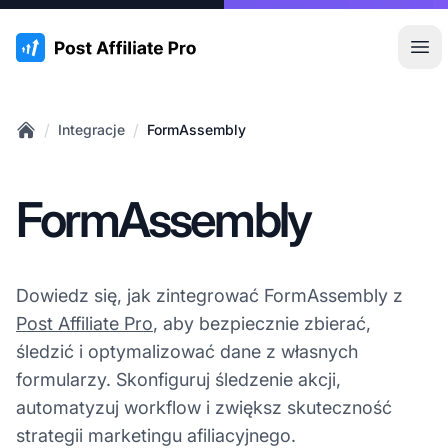
:site.title
Otw
/
/
Integracje
FormAssembly
Home
FormAssembly
Dowiedz się, jak zintegrować FormAssembly z
Post Affiliate Pro
, aby bezpiecznie zbierać,
śledzić i optymalizować dane z własnych
formularzy. Skonfiguruj śledzenie akcji,
automatyzuj workflow i zwiększ skuteczność
strategii marketingu afiliacyjnego.