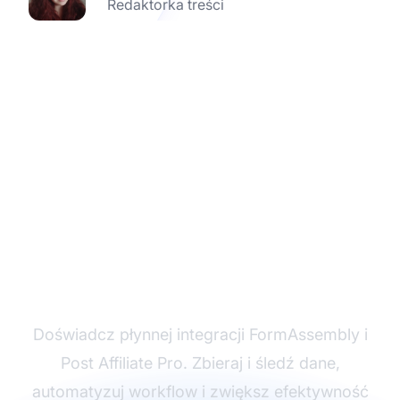
Redaktorka treści
Rozpocznij bezpłatny
okres próbny z Post
Affiliate Pro
Doświadcz płynnej integracji FormAssembly i
Post Affiliate Pro. Zbieraj i śledź dane,
automatyzuj workflow i zwiększ efektywność