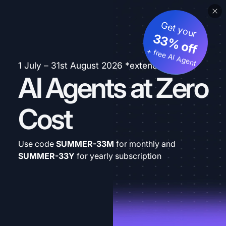
Get your
33% off
+ free AI Agent
1 July – 31st August 2026 *extended
AI Agents at Zero
Cost
Use code
SUMMER-33M
for monthly and
SUMMER-33Y
for yearly subscription