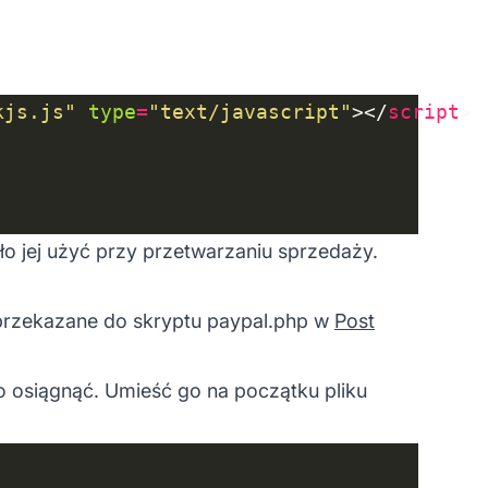
kjs.js"
type
=
"text/javascript"
></
script
 jej użyć przy przetwarzaniu sprzedaży.
 przekazane do skryptu paypal.php w
Post
 osiągnąć. Umieść go na początku pliku