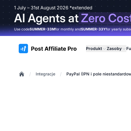
1 July – 31st August 2026 *extended
AI Agents at
Zero Cos
Use code
SUMMER-33M
for monthly and
SUMMER-33Y
for yearly subs
:site.title
Produkt
Zasoby
Fu
/
/
Integracje
PayPal (IPN i pole niestandardo
Home