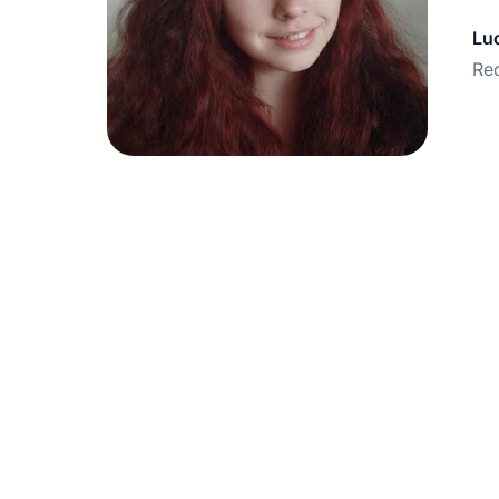
Lu
Red
Z