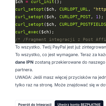
$ch 
=
curl_init
curl_setopt
($ch, 
CURLOPT_URL
, 
"htt
curl_setopt
($ch, 
CURLOPT_POST
, 
1
curl_setopt
($ch, 
CURLOPT_POSTFIELD
curl_exec
/* /Fragment integracji z Post Aff
To wszystko. Twój PayPal jest już zintegrowan
To wszystko, co jest wymagane. Teraz za każ
dane IPN
zostaną przekierowane do naszego 
partnera.
UWAGA: Jeśli masz więcej przycisków na jedn
tylko raz na stronę. Może znajdować się w do
Powrót do Integracji
Utwórz konto BEZPŁATNIE