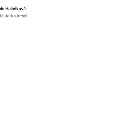
cia Halašková
aktorka treści
integruj PayPal z Po