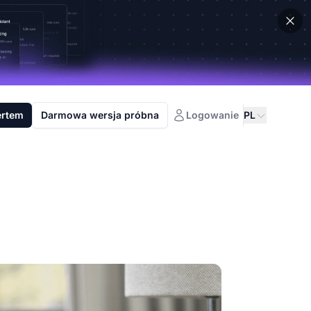
ertem
Darmowa wersja próbna
Logowanie
PL