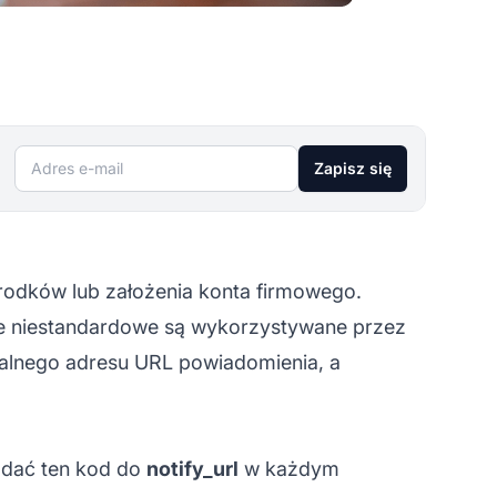
Adres e-mail
Zapisz się
 środków lub założenia konta firmowego.
le niestandardowe są wykorzystywane przez
nalnego adresu URL powiadomienia, a
dodać ten kod do
notify_url
w każdym