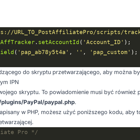
ps://URL_TO_PostAffiliatePro/scripts/trac
tAffTracker
.
setAccountId
(
'Account_ID'
Field
(
'pap_ab78y5t4a'
, 
''
, 
'pap_custom'
dzącego do skryptu przetwarzającego, aby można było
cym IPN
Twojego skryptu. To powiadomienie musi być również
o/plugins/PayPal/paypal.php
.
napisany w PHP, możesz użyć poniższego kodu, aby to
etwarzającej.
liate Pro */