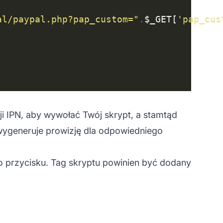
al/paypal.php?pap_custom="
.
$_GET[
'pap_cus
i IPN, aby wywołać Twój skrypt, a stamtąd
ygeneruje prowizję dla odpowiedniego
o przycisku. Tag skryptu powinien być dodany