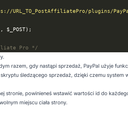
ps://URL_TO_PostAffiliatePro/plugins/PayP
S
iliate Pro */
y.
dym razem, gdy nastąpi sprzedaż, PayPal użyje funkcj
skryptu śledzącego sprzedaż, dzięki czemu system w
ej stronie, powinieneś wstawić wartości id do każdeg
wolnym miejscu ciała strony.