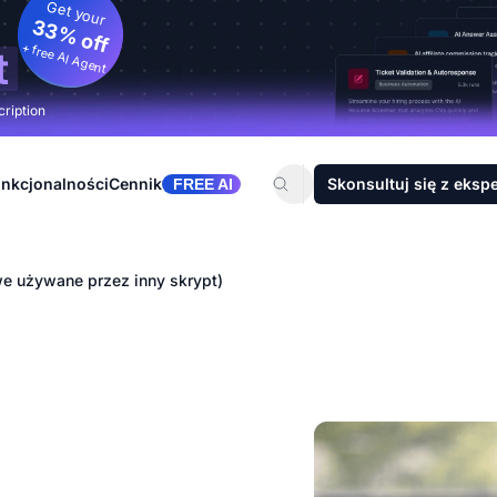
Get your
33% off
+ free AI Agent
t
cription
nkcjonalności
Cennik
Skonsultuj się z eksp
FREE AI
we używane przez inny skrypt)