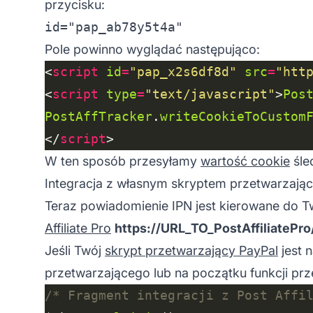
przycisku:
Pole powinno wyglądać następująco:
<
script
id
=
"pap_x2s6df8d"
src
=
"htt
<
script
type
=
"text/javascript"
>
Pos
PostAffTracker
.
writeCookieToCustom
</
script
W ten sposób przesyłamy
wartość cookie
śle
Integracja z własnym skryptem przetwarzają
Teraz powiadomienie IPN jest kierowane do 
Affiliate Pro
https://URL_TO_PostAffiliatePr
Jeśli Twój
skrypt przetwarzający PayPal
jest 
przetwarzającego lub na początku funkcji prz
/* Fragment integracji z Post Affi