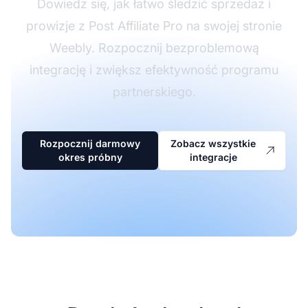
Dowiedz się, jak łatwo śledzić sprzedaż i
prowizje z Post Affiliate Pro na swojej stronie
Weebly. Rozpocznij bezproblemową
integrację i zwiększ efektywność programu
partnerskiego.
Rozpocznij darmowy
Zobacz wszystkie
okres próbny
integracje