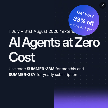
Get your
33% off
+ free AI Agent
1 July – 31st August 2026 *extended
AI Agents at Zero
Cost
Use code
SUMMER-33M
for monthly and
SUMMER-33Y
for yearly subscription