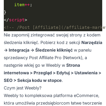
item
++
</
script
<!-- /Post [Affiliate](/affiliate-marke
Nie zapomnij zintegrować swojej strony z kodem
śledzenia kliknięć. Pobierz kod z sekcji
Narzędzia
-> Integracja -> Śledzenie kliknięć
w panelu
sprzedawcy Post Affiliate Pro (Network), a
następnie wklej go w Weebly w
Strona
internetowa > Przegląd > Edytuj > Ustawienia >
SEO > Sekcja kodu w stopce
.
Czym jest Weebly?
Weebly to kompleksowa platforma eCommerce,
która umożliwia przedsiębiorcom łatwe tworzenie