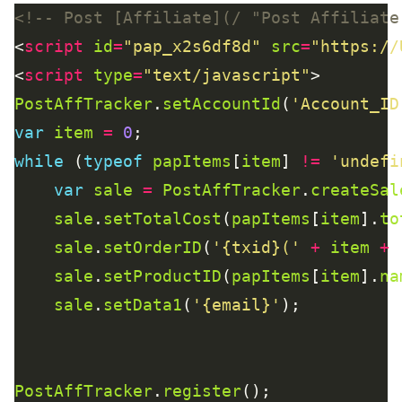
<!-- Post [Affiliate](/ "Post Affiliate
<
script
id
=
"pap_x2s6df8d"
src
=
"https://
<
script
type
=
"text/javascript"
PostAffTracker
.
setAccountId
(
'Account_ID
var
item
=
0
while
 (
typeof
papItems
[
item
] 
!=
'undefi
var
sale
=
PostAffTracker
.
createSal
sale
.
setTotalCost
(
papItems
[
item
].
to
sale
.
setOrderID
(
'{txid}('
+
item
+
sale
.
setProductID
(
papItems
[
item
].
na
sale
.
setData1
(
'{email}'
PostAffTracker
.
register