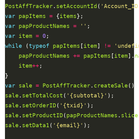
PostAffTracker
.
setAccountId
(
'Account_ID
var
papItems
=
 {
items
var
papProductNames
=
''
var
item
=
0
while
 (
typeof
papItems
[
item
] 
!=
'undefi
papProductNames
+=
papItems
[
item
].
n
item
++
var
sale
=
PostAffTracker
.
createSale
sale
.
setTotalCost
(
'{subtotal}'
sale
.
setOrderID
(
'{txid}'
sale
.
setProductID
(
papProductNames
.
slice
sale
.
setData1
(
'{email}'