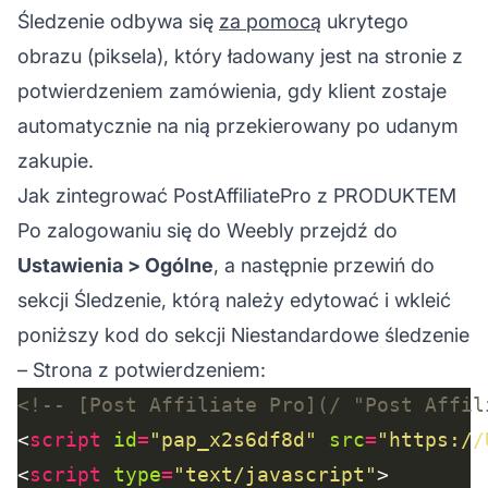
Śledzenie odbywa się
za pomocą
ukrytego
obrazu (piksela), który ładowany jest na stronie z
potwierdzeniem zamówienia, gdy klient zostaje
automatycznie na nią przekierowany po udanym
zakupie.
Jak zintegrować PostAffiliatePro z PRODUKTEM
Po zalogowaniu się do Weebly przejdź do
Ustawienia > Ogólne
, a następnie przewiń do
sekcji Śledzenie, którą należy edytować i wkleić
poniższy kod do sekcji
Niestandardowe śledzenie
– Strona z potwierdzeniem:
<!-- [Post Affiliate Pro](/ "Post Affil
<
script
id
=
"pap_x2s6df8d"
src
=
"https://
<
script
type
=
"text/javascript"