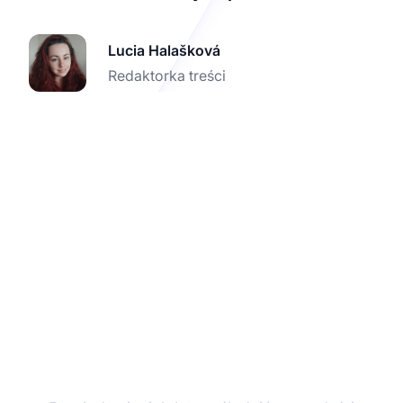
Lucia Halašková
Redaktorka treści
Wzmocnij marketing
afiliacyjny dzięki
integracji z Weebly