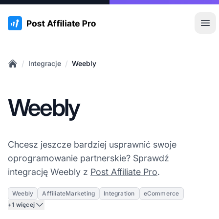
:site.title
Otw
/
/
Integracje
Weebly
Home
Weebly
Chcesz jeszcze bardziej usprawnić swoje
oprogramowanie partnerskie? Sprawdź
integrację Weebly z
Post Affiliate Pro
.
Weebly
AffiliateMarketing
Integration
eCommerce
+1 więcej