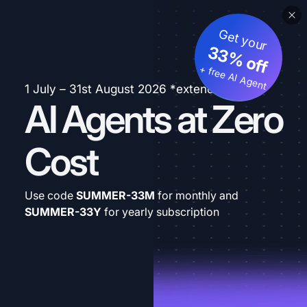
Get your
33% off
+ free AI Agent
1 July – 31st August 2026 *extended
AI Agents at Zero
Cost
Use code
SUMMER-33M
for monthly and
SUMMER-33Y
for yearly subscription