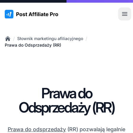
:site.title
Otw
/
/
Słownik marketingu afiliacyjnego
Home
Prawa do Odsprzedaży (RR)
Prawa do
Odsprzedaży (RR)
Prawa do odsprzedaży
(RR) pozwalają legalnie