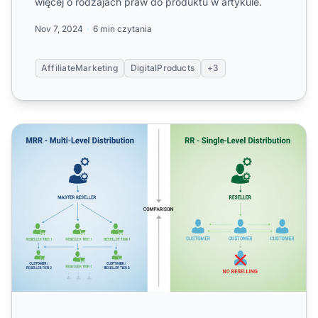
więcej o rodzajach praw do produktu w artykule.
Nov 7, 2024
6 min czytania
AffiliateMarketing
DigitalProducts
+3
MRR vs RR: Zrozumienie praw dystrybucji w produktach 