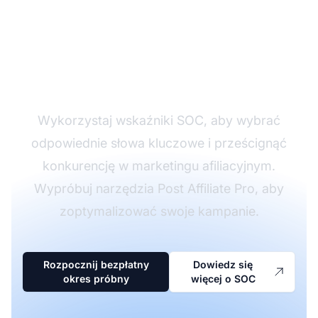
Wzmocnij swoją
strategię afiliacyjną
dzięki analizie SOC
Wykorzystaj wskaźniki SOC, aby wybrać
odpowiednie słowa kluczowe i prześcignąć
konkurencję w marketingu afiliacyjnym.
Wypróbuj narzędzia Post Affiliate Pro, aby
zoptymalizować swoje kampanie.
Rozpocznij bezpłatny
Dowiedz się
okres próbny
więcej o SOC