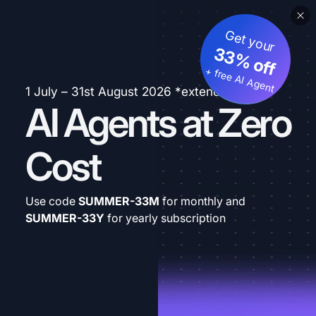
Get your
33% off
+ free AI Agent
1 July – 31st August 2026 *extended
AI Agents at Zero
Cost
Use code
SUMMER-33M
for monthly and
SUMMER-33Y
for yearly subscription