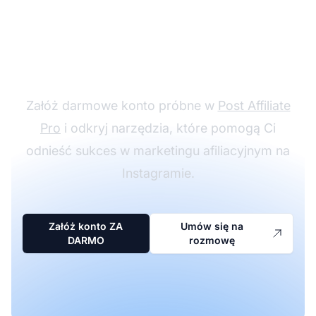
Rozpocznij swoją
afiliacyjną przygodę na
Instagramie
Załóż darmowe konto próbne w
Post Affiliate
Pro
i odkryj narzędzia, które pomogą Ci
odnieść sukces w marketingu afiliacyjnym na
Instagramie.
Załóż konto ZA
Umów się na
DARMO
rozmowę