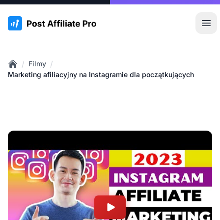
:site.title
Otw
/
/
Filmy
Home
Marketing afiliacyjny na Instagramie dla początkujących