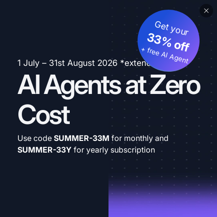
Get your
33% off
+ free AI Agent
1 July – 31st August 2026 *extended
AI Agents at Zero
Cost
Use code
SUMMER-33M
for monthly and
SUMMER-33Y
for yearly subscription