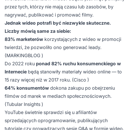
przez tych, którzy nie mają czasu lub zasobów, by
nagrywać, publikować i promować filmy.
Jednak wideo potrafi być niezwykle skuteczne.
Liczby mówią same za siebie:
83% marketerów
korzystających z wideo w promocji
twierdzi, że pozwoliło ono generować leady.
(
MARKINGBLOG
)
Do 2022 roku
ponad 82% ruchu konsumenckiego w
Internecie
będą stanowiły materiały wideo online — to
15 razy więcej niż w 2017 roku. (
Cisco
)
64% konsumentów
dokona zakupu po obejrzeniu
filmów od marek
w mediach społecznościowych.
(
Tubular Insights
)
YouTube świetnie sprawdzi się u afiliantów
sprzedających oprogramowanie, publikujących
tutoriale czy prowadzących sesje Q&A w formie wideo.