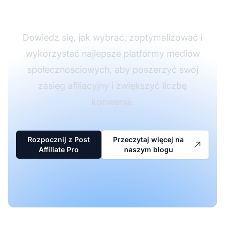
społecznościowym
Dowiedz się, jak wybrać, zoptymalizować i
wykorzystać najlepsze platformy mediów
społecznościowych, aby poszerzyć swój
zasięg afiliacyjny i zwiększyć liczbę
konwersji.
Rozpocznij z Post
Przeczytaj więcej na
Affiliate Pro
naszym blogu