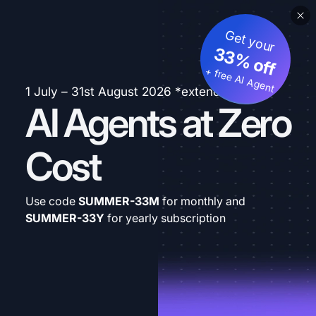
Get your
33% off
+ free AI Agent
1 July – 31st August 2026 *extended
AI Agents at Zero
Cost
Use code
SUMMER-33M
for monthly and
SUMMER-33Y
for yearly subscription