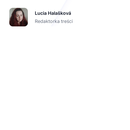
Lucia Halašková
Redaktorka treści
Zwiększ swój
marketing afiliacyjny
dzięki odpowiednim
platformom