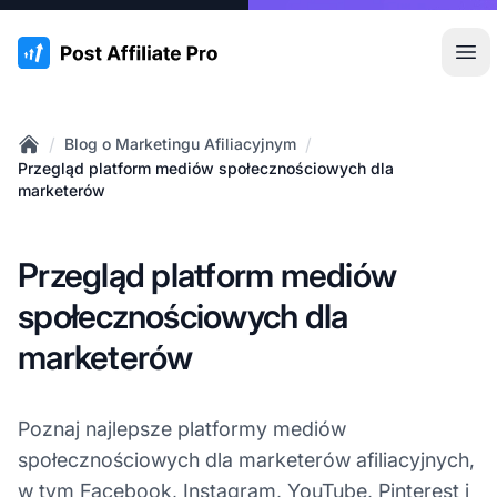
:site.title
Otw
/
/
Blog o Marketingu Afiliacyjnym
Home
Przegląd platform mediów społecznościowych dla
marketerów
Przegląd platform mediów
społecznościowych dla
marketerów
Poznaj najlepsze platformy mediów
społecznościowych dla marketerów afiliacyjnych,
w tym Facebook, Instagram, YouTube, Pinterest i