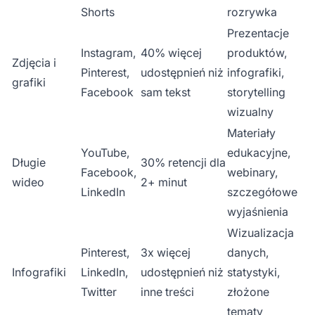
Shorts
rozrywka
Prezentacje
Instagram,
40% więcej
produktów,
Zdjęcia i
Pinterest,
udostępnień niż
infografiki,
grafiki
Facebook
sam tekst
storytelling
wizualny
Materiały
YouTube,
edukacyjne,
Długie
30% retencji dla
Facebook,
webinary,
wideo
2+ minut
LinkedIn
szczegółowe
wyjaśnienia
Wizualizacja
Pinterest,
3x więcej
danych,
Infografiki
LinkedIn,
udostępnień niż
statystyki,
Twitter
inne treści
złożone
tematy