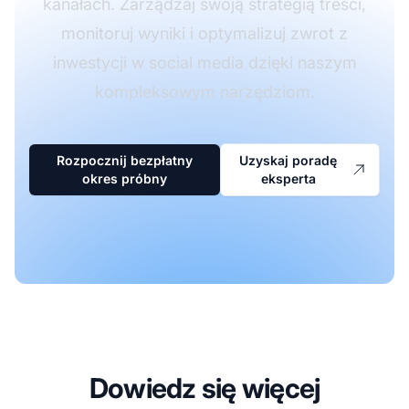
kanałach. Zarządzaj swoją strategią treści,
monitoruj wyniki i optymalizuj zwrot z
inwestycji w social media dzięki naszym
kompleksowym narzędziom.
Rozpocznij bezpłatny
Uzyskaj poradę
okres próbny
eksperta
Dowiedz się więcej