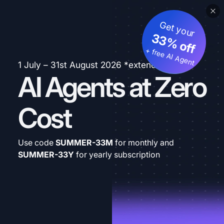
Get your
33% off
+ free AI Agent
1 July – 31st August 2026 *extended
AI Agents at Zero
Cost
Use code
SUMMER-33M
for monthly and
SUMMER-33Y
for yearly subscription