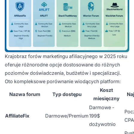
Krajobraz forów marketingu afiliacyjnego w 2025 roku
oferuje różnorodne opcje dostosowane do różnych
poziomów doświadczenia, budżetów i specjalizacji.
Oto kompleksowe porównanie wiodących platform:
Koszt
Nazwa forum
Typ dostępu
Naj
miesięczny
Darmowe -
Poc
AffiliateFix
Darmowe/Premium
199$
CPA
dożywotnio
Push