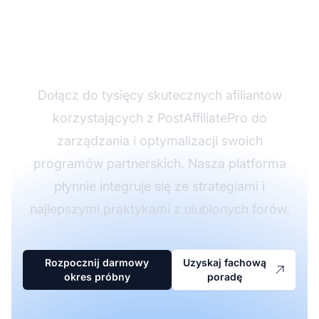
swojego biznesu
afiliacyjnego?
Dołącz do tysięcy skutecznych afiliantów
korzystających z PostAffiliatePro do
zarządzania i optymalizacji swoich
programów partnerskich. Nasza platforma
płynnie integruje się ze strategiami i
najlepszymi praktykami z ulubionych forów.
Rozpocznij darmowy
Uzyskaj fachową
okres próbny
poradę