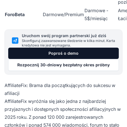
poz
Darmowe -
Ame
ForoBeta
Darmowe/Premium
5$/miesiąc
Łac
Uruchom swój program partnerski już dziś
Skonfiguruj zaawansowane śledzenie w kilka minut. Karta
kredytowa nie jest wymagana.
Poproś o demo
Rozpocznij 30-dniowy bezpłatny okres próbny
AffiliateFix: Brama dla początkujących do sukcesu w
afiliacji
AffiliateFix wyróżnia się jako jedna z najbardziej
przyjaznych i dostępnych społeczności afiliacyjnych w
2025 roku. Z ponad 120 000 zarejestrowanych
członków i ponad 574 000 wiadomości, forum to stało