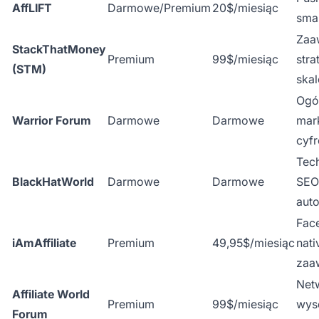
AffLIFT
Darmowe/Premium
20$/miesiąc
smar
Zaa
StackThatMoney
Premium
99$/miesiąc
stra
(STM)
ska
Ogó
Warrior Forum
Darmowe
Darmowe
mar
cyf
Tec
BlackHatWorld
Darmowe
Darmowe
SEO
aut
Fac
iAmAffiliate
Premium
49,95$/miesiąc
nati
zaa
Net
Affiliate World
Premium
99$/miesiąc
wys
Forum