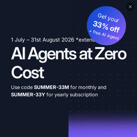
Get your
33% off
+ free AI Agent
1 July – 31st August 2026 *extended
AI Agents at Zero
Cost
Use code
SUMMER-33M
for monthly and
SUMMER-33Y
for yearly subscription