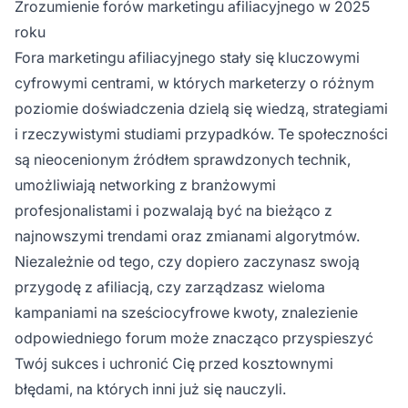
Zrozumienie forów marketingu afiliacyjnego w 2025
korzyści w zależności od poziomu
roku
doświadczenia i indywidualnych potrzeb w
Fora marketingu afiliacyjnego stały się kluczowymi
marketingu afiliacyjnym.
cyfrowymi centrami, w których marketerzy o różnym
poziomie doświadczenia dzielą się wiedzą, strategiami
i rzeczywistymi studiami przypadków. Te społeczności
są nieocenionym źródłem sprawdzonych technik,
umożliwiają networking z branżowymi
profesjonalistami i pozwalają być na bieżąco z
najnowszymi trendami oraz zmianami algorytmów.
Niezależnie od tego, czy dopiero zaczynasz swoją
przygodę z afiliacją, czy zarządzasz wieloma
kampaniami na sześciocyfrowe kwoty, znalezienie
odpowiedniego forum może znacząco przyspieszyć
Twój sukces i uchronić Cię przed kosztownymi
błędami, na których inni już się nauczyli.