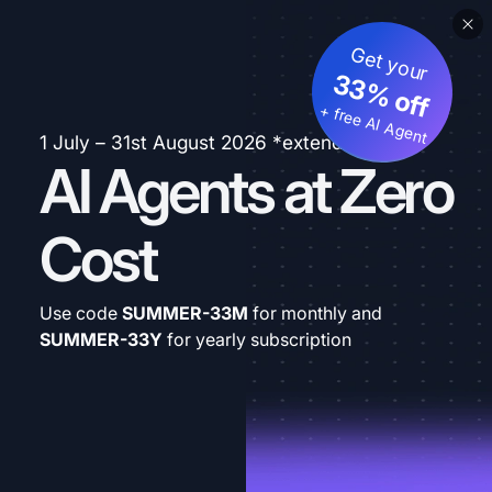
Get your
33% off
+ free AI Agent
1 July – 31st August 2026 *extended
AI Agents at Zero
Cost
Use code
SUMMER-33M
for monthly and
SUMMER-33Y
for yearly subscription