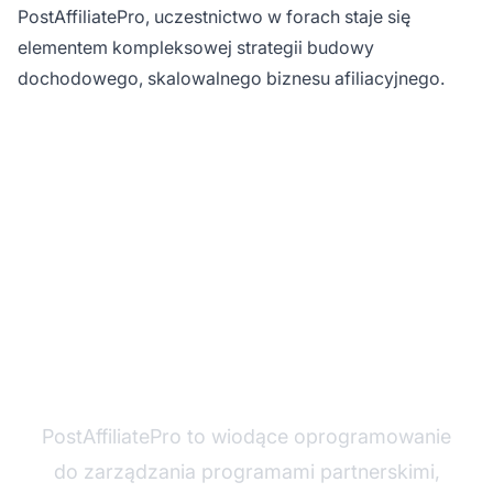
PostAffiliatePro, uczestnictwo w forach staje się
elementem kompleksowej strategii budowy
dochodowego, skalowalnego biznesu afiliacyjnego.
Gotowy, by rozwinąć
swój biznes afiliacyjny?
PostAffiliatePro to wiodące oprogramowanie
do zarządzania programami partnerskimi,