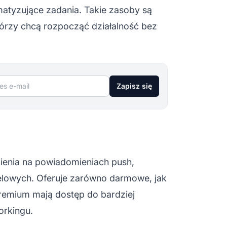
atyzujące zadania. Takie zasoby są
tórzy chcą rozpocząć działalność bez
s e-mail
Zapisz się
upienia na powiadomieniach push,
celowych. Oferuje zarówno darmowe, jak
premium mają dostęp do bardziej
rkingu.