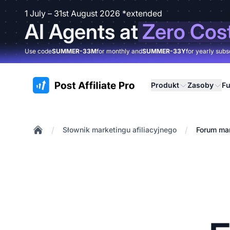
1 July – 31st August 2026 *extended
AI Agents at
Zero Cos
Use code
SUMMER-33M
for monthly and
SUMMER-33Y
for yearly subs
:site.title
Produkt
Zasoby
Fu
/
/
Słownik marketingu afiliacyjnego
Forum mar
Home