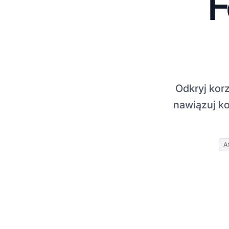
F
Odkryj korz
nawiązuj ko
A