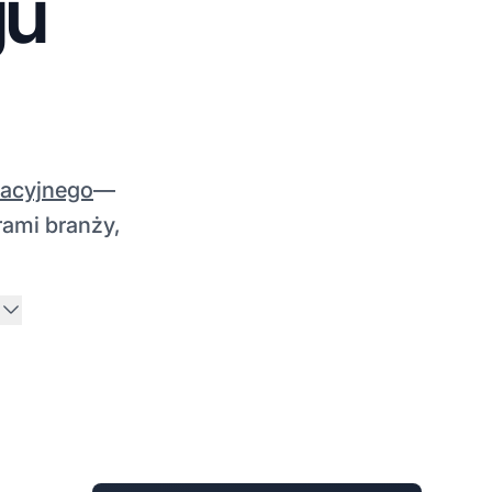
gu
iacyjnego
—
rami branży,
j