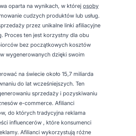
owa oparta na wynikach, w której
osoby
omowanie cudzych produktów lub usług.
 sprzedaży przez unikalne
linki afiliacyjne
 Proces ten jest korzystny dla obu
dbiorców bez początkowych kosztów
ów wygenerowanych dzięki swoim
rować na świecie około 15,7 miliarda
naniu do lat wcześniejszych. Ten
 generowaniu sprzedaży i pozyskiwaniu
znesów e-commerce. Afilianci
ów, do których tradycyjna reklama
eści
influencerów
, które konsumenci
klamy. Afilianci wykorzystują różne