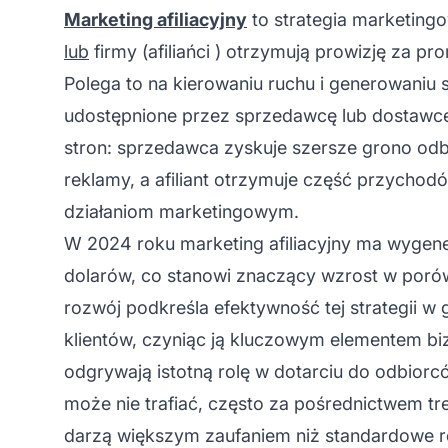
Marketing afiliacyjny
to strategia marketing
lub
firmy (
afiliańci
) otrzymują prowizję za pr
Polega to na kierowaniu ruchu i generowaniu
udostępnione przez sprzedawcę lub dostawcę.
stron: sprzedawca zyskuje szersze grono o
reklamy, a
afiliant
otrzymuje część przychod
działaniom marketingowym.
W 2024 roku marketing afiliacyjny ma wygene
dolarów, co stanowi znaczący wzrost w porów
rozwój podkreśla efektywność tej strategii w
klientów, czyniąc ją kluczowym elementem bi
odgrywają istotną rolę w dotarciu do odbiorc
może nie trafiać, często za pośrednictwem tr
darzą większym zaufaniem niż standardowe re