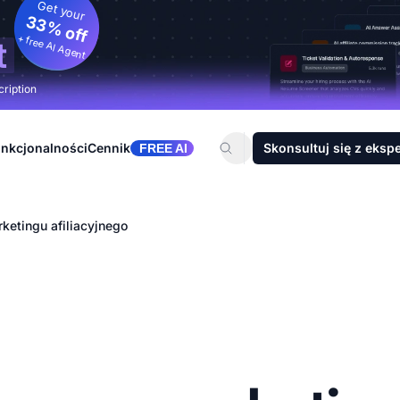
Get your
33% off
+ free AI Agent
t
cription
nkcjonalności
Cennik
Skonsultuj się z eksp
FREE AI
ketingu afiliacyjnego