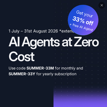
Get your
33% off
+ free AI Agent
1 July – 31st August 2026 *extended
AI Agents at Zero
Cost
Use code
SUMMER-33M
for monthly and
SUMMER-33Y
for yearly subscription