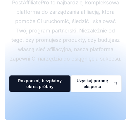
PostAffiliatePro to najbardziej kompleksowa
platforma do zarządzania afiliacją, która
pomoże Ci uruchomić, śledzić i skalować
Twój program partnerski. Niezależnie od
tego, czy promujesz produkty, czy budujesz
własną sieć afiliacyjną, nasza platforma
zapewni Ci narzędzia do osiągnięcia sukcesu.
Rozpocznij bezpłatny
Uzyskaj poradę
okres próbny
eksperta