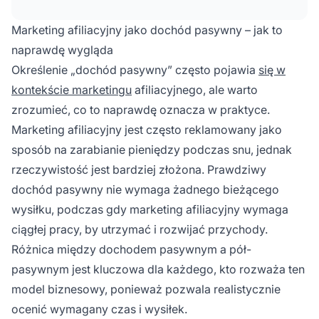
generując powtarzające się prowizje przy
minimalnym nakładzie pracy. Sukces zależy od
Marketing afiliacyjny jako dochód pasywny – jak to
regularnej aktualizacji treści i strategicznego
naprawdę wygląda
rozmieszczenia linków afiliacyjnych.
Określenie „dochód pasywny” często pojawia
się w
kontekście marketingu
afiliacyjnego, ale warto
zrozumieć, co to naprawdę oznacza w praktyce.
Marketing afiliacyjny jest często reklamowany jako
sposób na zarabianie pieniędzy podczas snu, jednak
rzeczywistość jest bardziej złożona. Prawdziwy
dochód pasywny nie wymaga żadnego bieżącego
wysiłku, podczas gdy marketing afiliacyjny wymaga
ciągłej pracy, by utrzymać i rozwijać przychody.
Różnica między dochodem pasywnym a pół-
pasywnym jest kluczowa dla każdego, kto rozważa ten
model biznesowy, ponieważ pozwala realistycznie
ocenić wymagany czas i wysiłek.