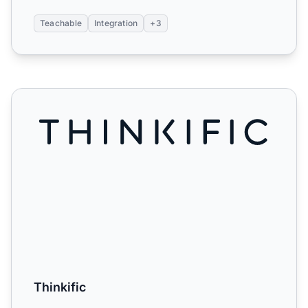
Teachable
Integration
+3
Thinkific
Thinkific