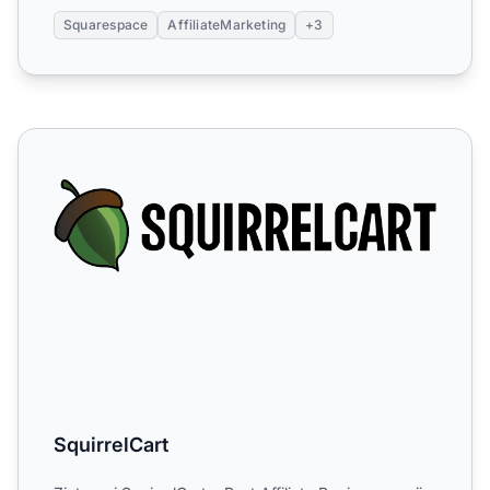
Squarespace
AffiliateMarketing
+3
SquirrelCart
SquirrelCart