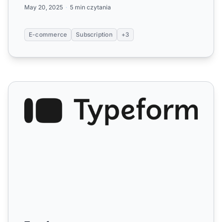
May 20, 2025
5 min czytania
E-commerce
Subscription
+3
Typeform