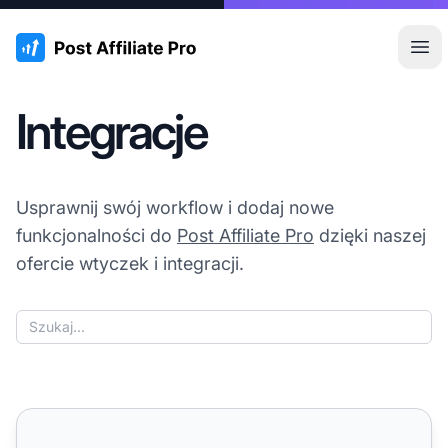
:site.title
Otw
Integracje
Usprawnij swój workflow i dodaj nowe
funkcjonalności do
Post Affiliate Pro
dzięki naszej
ofercie wtyczek i integracji.
SPBAS