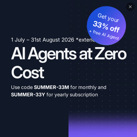
Get your
33% off
+ free AI Agent
1 July – 31st August 2026 *extended
AI Agents at Zero
Cost
Use code
SUMMER-33M
for monthly and
SUMMER-33Y
for yearly subscription